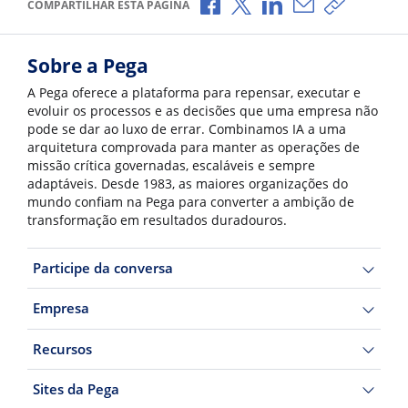
Compartilhar no Facebook
Compartilhar no X
Compartilhar no Li
Compartilhar p
Copiar li
COMPARTILHAR ESTA PÁGINA
Sobre a Pega
A Pega oferece a plataforma para repensar, executar e
evoluir os processos e as decisões que uma empresa não
pode se dar ao luxo de errar. Combinamos IA a uma
arquitetura comprovada para manter as operações de
missão crítica governadas, escaláveis e sempre
adaptáveis. Desde 1983, as maiores organizações do
mundo confiam na Pega para converter a ambição de
transformação em resultados duradouros.
Participe da conversa
Empresa
Recursos
Sites da Pega