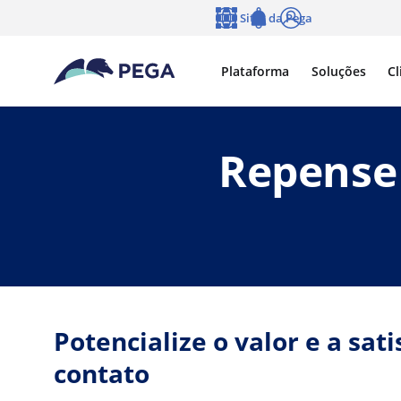
Pular para o conteúdo principal
Sites da Pega
Idioma
Notifications
Log in
Plataforma
Soluções
Cl
Repense 
Potencialize o valor e a sat
contato