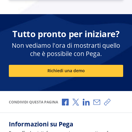
Tutto pronto per iniziare?
Non vediamo l'ora di mostrarti quello
che è possibile con Pega.
Richiedi una demo
Condividi via Facebook
Condividi via X
Condividi via LinkedI
Condividi via e-
Copia link
CONDIVIDI QUESTA PAGINA
Informazioni su Pega