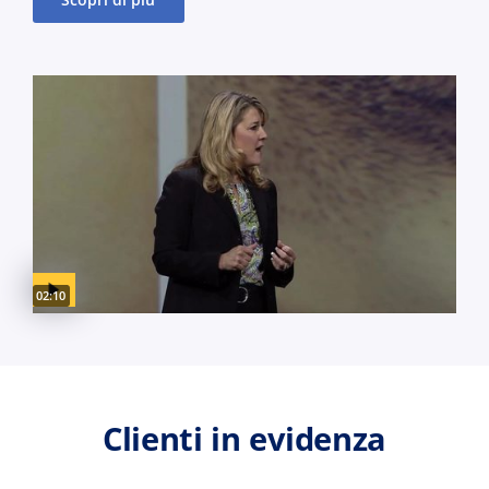
Video duration:
02:10
Clienti in evidenza