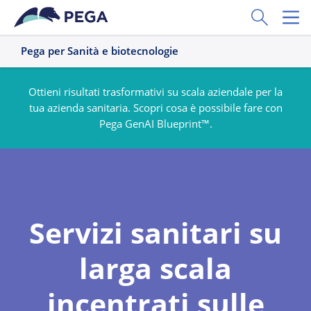
Vai direttamente al contenuto principale
Toggle Sear
Toggl
Pega per Sanità e biotecnologie
Ottieni risultati trasformativi su scala aziendale per la
tua azienda sanitaria. Scopri cosa è possibile fare con
Pega GenAI Blueprint™.
Servizi sanitari su
larga scala
incentrati sulle