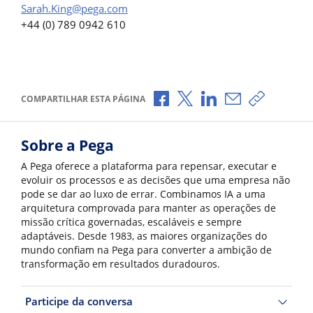
Sarah.King@pega.com
+44 (0) 789 0942 610
Compartilhar no Facebook
Compartilhar no X
Compartilhar no Li
Compartilhar p
Copiar li
COMPARTILHAR ESTA PÁGINA
Sobre a Pega
A Pega oferece a plataforma para repensar, executar e
evoluir os processos e as decisões que uma empresa não
pode se dar ao luxo de errar. Combinamos IA a uma
arquitetura comprovada para manter as operações de
missão crítica governadas, escaláveis e sempre
adaptáveis. Desde 1983, as maiores organizações do
mundo confiam na Pega para converter a ambição de
transformação em resultados duradouros.
Participe da conversa