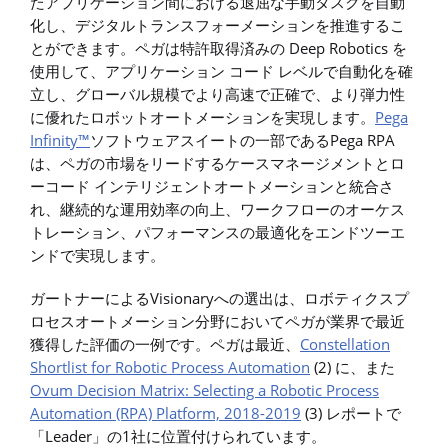
たアプリケーション間における退屈な手動タスクを自動
化し、デジタルトランスフォーメーションを推進するこ
とができます。ペガは特許取得済みの Deep Robotics を
使用して、アプリケーション コード レベルで自動化を確
立し、グローバル規模でより高速で正確で、より弾力性
に優れたロボットオートメーションを実現します。
Pega
Infinity™
ソフトウェアスイートの一部であるPega RPA
は、ペガの市場をリードするケースマネージメントとロ
ーコード インテリジェントオートメーションと統合さ
れ、継続的な運用効率の向上、ワークフローのオーケス
トレーション、パフォーマンスの最適化をエンドツーエ
ンドで実現します。
ガートナーによるVisionaryへの選出は、ロボティクスプ
ロセスオートメーション分野においてペガが業界で最近
獲得した評価の一例です。ペガは最近、
Constellation
Shortlist for Robotic Process Automation
(2) に、また
Ovum Decision Matrix: Selecting a Robotic Process
Automation (RPA) Platform, 2018-2019
(3) レポートで
「Leader」の1社に位置付けられています。