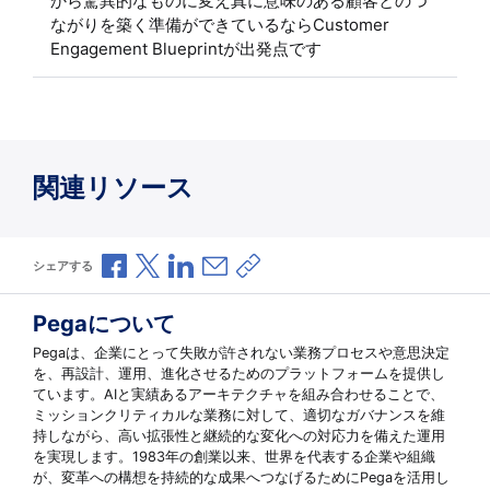
から驚異的なものに変え真に意味のある顧客とのつ
ながりを築く準備ができているならCustomer
Engagement Blueprintが出発点です
関連リソース
Facebookで共有
Xで共有
LinkedInで共有
メールで共有
共有リンクをコピー
シェアする
Pegaについて
Pegaは、企業にとって失敗が許されない業務プロセスや意思決定
を、再設計、運用、進化させるためのプラットフォームを提供し
ています。AIと実績あるアーキテクチャを組み合わせることで、
ミッションクリティカルな業務に対して、適切なガバナンスを維
持しながら、高い拡張性と継続的な変化への対応力を備えた運用
を実現します。1983年の創業以来、世界を代表する企業や組織
が、変革への構想を持続的な成果へつなげるためにPegaを活用し