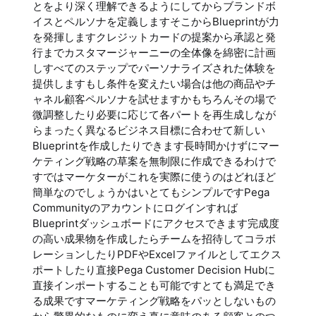
とをより深く理解できるようにしてからブランドボ
イスとペルソナを定義しますそこからBlueprintが力
を発揮しますクレジットカードの提案から承認と発
行までカスタマージャーニーの全体像を綿密に計画
しすべてのステップでパーソナライズされた体験を
提供しますもし条件を変えたい場合は他の商品やチ
ャネル顧客ペルソナを試せますかもちろんその場で
微調整したり必要に応じて各パートを再生成しなが
らまったく異なるビジネス目標に合わせて新しい
Blueprintを作成したりできます長時間かけずにマー
ケティング戦略の草案を無制限に作成できるわけで
すではマーケターがこれを実際に使うのはどれほど
簡単なのでしょうかはいとてもシンプルですPega
Communityのアカウントにログインすれば
Blueprintダッシュボードにアクセスできます完成度
の高い成果物を作成したらチームを招待してコラボ
レーションしたりPDFやExcelファイルとしてエクス
ポートしたり直接Pega Customer Decision Hubに
直接インポートすることも可能ですとても満足でき
る成果ですマーケティング戦略をパッとしないもの