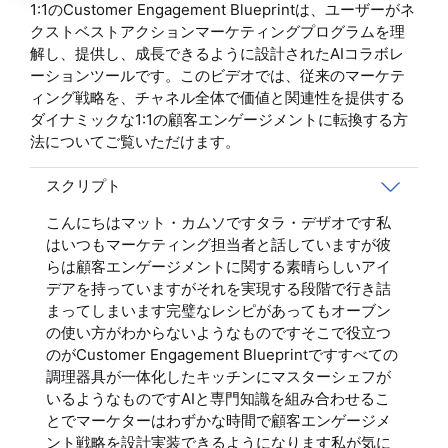
1:1のCustomer Engagement Blueprintは、ユーザーがネ
クストベストアクションマーケティングプログラムを理
解し、提供し、成長できるように設計されたAIコラボレ
ーションツールです。このビデオでは、従来のマーケテ
ィング戦略を、チャネル全体で価値と関連性を提供する
ダイナミックな1:1の顧客エンゲージメントに転換する方
法についてご覧いただけます。
スクリプト
こんにちはマット・カムソですタラ・デザオです私
はいつもマーケティング担当者と話していますが彼
らは顧客エンゲージメントに関する素晴らしいアイ
デアを持っていますがそれを実現する段階で行き詰
まってしまいます完璧なレシピがあってもオーブン
の使い方がわからないようなものですそこで役立つ
のがCustomer Engagement Blueprintですすべての
調理器具が一体化したキッチンにマスターシェフが
いるようなものですAIと専門知識を組み合わせるこ
とでマーケターはわずかな時間で顧客エンゲージメ
ント戦略を設計実装できるようになります私が気に