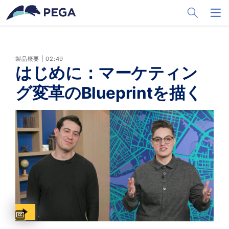
メインコンテンツに飛ぶ
Toggle Sea
Toggl
製品概要 | 02:49
はじめに：マーケティン
グ変革のBlueprintを描く
Captions available