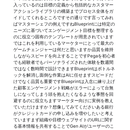
入っているのは目標の定義から包括的なカスタマー
アクションライブラリの構築までプロセス全体をガ
イドしてくれるところですその通りです言ってみれ
ばマスターシェフの例えですねBlueprintには特定の
ニーズに基づいてエンゲージメント目標を整理する
のに役立つ固有のテンプレートが用意されています
ではこれを利用しているマーケターにとって最大の
ゲームチェンジャーは何だと思いますか品質を維持
しながらスピードを向上することですPegaを初心者
でも経験者でもパーソナライズされた体験を数週間
ではなく数時間で設計できますBlueprintはボトルネ
ックを解消し面倒な作業はAIに任せますスピードだ
けでなく品質も重要ですBlueprintは入念に練り上げ
た顧客エンゲージメント戦略がエラーによって台無
しになってしまう頭を抱えたくなるような事態を回
避するのに役立ちますマーケター向けに実例を教え
ていただけますか？想像してみてくださいある銀行
がクレジットカードの申し込みを増やしたいと考え
ていますまず組織や目標ウェブサイトのURLに関す
る基本情報を共有することでGen AIがユーザーのこ