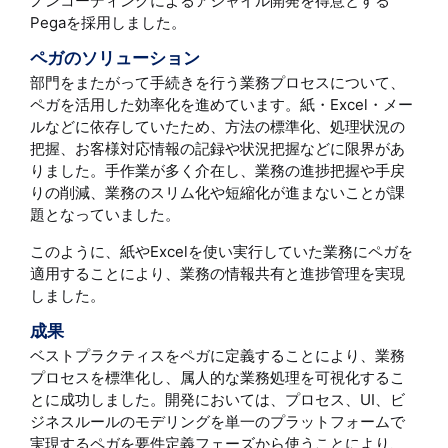
ノンコーディングによるアジャイル開発を得意とする
Pegaを採用しました。
ペガのソリューション
部門をまたがって手続きを行う業務プロセスについて、
ペガを活用した効率化を進めています。紙・Excel・メー
ルなどに依存していたため、方法の標準化、処理状況の
把握、お客様対応情報の記録や状況把握などに限界があ
りました。手作業が多く介在し、業務の進捗把握や手戻
りの削減、業務のスリム化や短縮化が進まないことが課
題となっていました。
このように、紙やExcelを使い実行していた業務にペガを
適用することにより、業務の情報共有と進捗管理を実現
しました。
成果
ベストプラクティスをペガに定義することにより、業務
プロセスを標準化し、属人的な業務処理を可視化するこ
とに成功しました。開発においては、プロセス、UI、ビ
ジネスルールのモデリングを単一のプラットフォームで
実現するペガを要件定義フェーズから使うことにより、