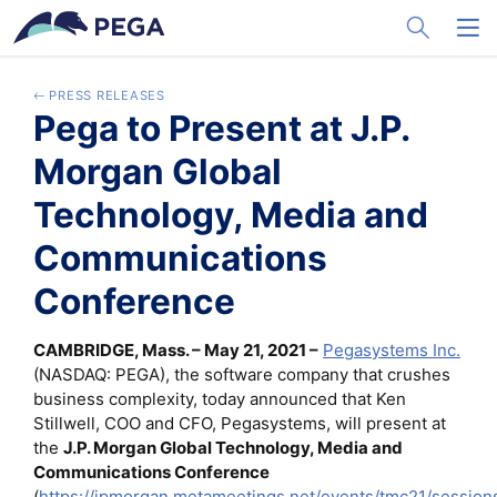
メインコンテンツに飛ぶ
Toggle Sea
Toggl
PRESS RELEASES
Pega to Present at J.P.
Morgan Global
Technology, Media and
Communications
Conference
CAMBRIDGE, Mass. – May 21, 2021 –
Pegasystems Inc.
(NASDAQ: PEGA), the software company that crushes
business complexity, today announced that Ken
Stillwell, COO and CFO, Pegasystems, will present at
the
J.P. Morgan Global Technology, Media and
Communications Conference
(
https://jpmorgan.metameetings.net/events/tmc21/session