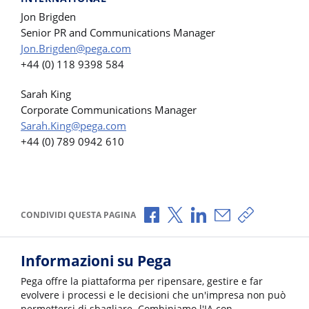
Jon Brigden
Senior PR and Communications Manager
Jon.Brigden@pega.com
+44 (0) 118 9398 584
Sarah King
Corporate Communications Manager
Sarah.King@pega.com
+44 (0) 789 0942 610
Condividi via Facebook
Condividi via X
Condividi via LinkedI
Condividi via e-
Copia link p
CONDIVIDI QUESTA PAGINA
Informazioni su Pega
Pega offre la piattaforma per ripensare, gestire e far
evolvere i processi e le decisioni che un'impresa non può