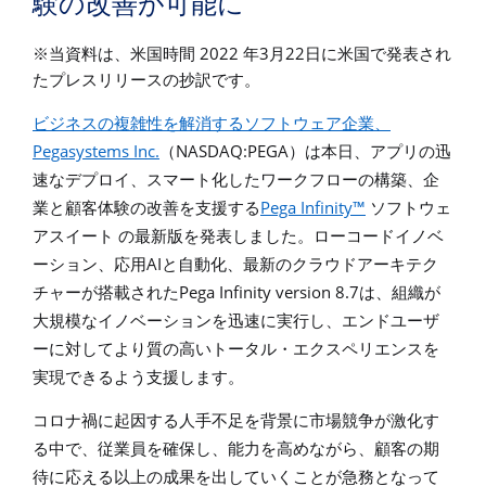
験の改善が可能に
2022
3
22
※
当資料は、米国時間
年
月
日に米国で発表され
たプレスリリースの抄訳です。
ビジネスの複雑性を解消するソフトウェア企業、
Pegasystems Inc.
NASDAQ:PEGA
（
）は本日、アプリの迅
速なデプロイ、スマート化したワークフローの構築、企
Pega Infinity™
業と顧客体験の改善を支援する
ソフトウェ
アスイート
の最新版を発表しました。ローコードイノベ
AI
ーション、応用
と自動化、最新のクラウドアーキテク
Pega Infinity version 8.7
チャーが搭載された
は、組織が
大規模なイノベーションを迅速に実行し、エンドユーザ
ーに対してより質の高いトータル・エクスペリエンスを
実現できるよう支援します。
コロナ禍に起因する人手不足を背景に市場競争が激化す
る中で、従業員を確保し、能力を高めながら、顧客の期
待に応える以上の成果を出していくことが急務となって