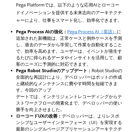
Pega Platform
AI
では、以下のような応用
とローコー
ドイノベーションを提供する未来志向のアーキテクチ
ャーにより、仕事をスマート化し、効率化できます。
Pega Process AI
Pega Process AI
の強化：
（英語）
に
追加された新機能は、正常ケースと例外ケースを予測
し、過去のデータから学習して作業を自動化すること
で、効率を高めます。ユーザーは、イベントが発生す
るたびに得られるデータやインサイトを活用して、顧
客のニーズに予測的に対応できます。
Pega Robot Studio
Robot Studio
のアップデート：
の
全面的な再設計により、デベロッパーはボットの作成
と継続的なメンテナンスに費やす時間を短縮できま
す。今回のアップ
デートでは、インテリジェントレコーディングからテ
ストワークフローの簡素化まで、デベロッパーの使い
勝手を向上させました。
UX
ローコード
の改善：
デベロッパーは、よりレスポ
UI
ンシブなユーザーインターフェース（
）を実現する
最新のシングルページアプリケーションアーキテクチ