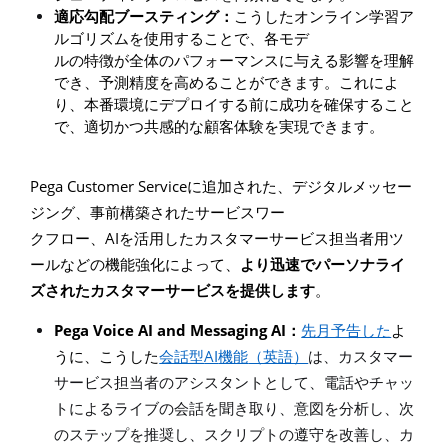
適応勾配ブースティング：
こうしたオンライン学習ア
ルゴリズムを使用することで、各モデ
ルの特徴が全体のパフォーマンスに与える影響を理解
でき、予測精度を高めることができます。これによ
り、本番環境にデプロイする前に成功を確保すること
で、適切かつ共感的な顧客体験を実現できます。
Pega Customer Service
に追加された、デジタルメッセー
ジング、事前構築されたサービスワー
AI
クフロー、
を活用したカスタマーサービス担当者用ツ
ールなどの機能強化によって、
より迅速でパーソナライ
ズされたカスタマーサービスを提供します
。
Pega Voice AI and Messaging AI
：
先月予告した
よ
AI
うに、こうした
会話型
機能
（英語）
は、カスタマー
サービス担当者のアシスタントとして、電話やチャッ
トによるライブの会話を聞き取り、意図を分析し、次
のステップを推奨し、スクリプトの遵守を改善し、カ