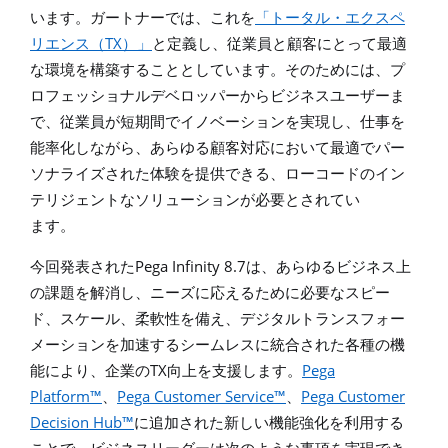
います。ガートナーでは、これを
「トータル・エクスペ
TX
リエンス（
）」
と定義し、従業員と顧客にとって最適
な環境を構築することとしています。そのためには、プ
ロフェッショナルデベロッパーからビジネスユーザーま
で、従業員が短期間でイノベーションを実現し、仕事を
能率化しながら、あらゆる顧客対応において最適でパー
ソナライズされた体験を提供できる、ローコードのイン
テリジェントなソリューションが必要とされてい
ます。
Pega Infinity 8.7
今回発表された
は、あらゆるビジネス上
の課題を解消し、ニーズに応えるために必要なスピー
ド、スケール、柔軟性を備え、デジタルトランスフォー
メーションを加速するシームレスに統合された各種の機
TX
Pega
能により、企業の
向上を支援します。
Platform™
Pega Customer Service™
Pega Customer
、
、
Decision Hub™
に追加された新しい機能強化を利用する