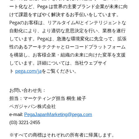
Pega
ート化など、
は世界の主要ブランド企業が未来に向
けて課題をすばやく解決するお手伝いをしています。
Pega
AI
のお客様は、リアルタイム
とインテリジェントな
自動化により、より適切な意思決定を行い、業務を遂行
Pega
しています。
は、
急激な環境変化に先立って
、拡張
性のあるアーキテクチャとローコードプラットフォーム
を構築し、お客様企業・組織の未来に向けた変革を支援
しています。
詳細については、
当社ウェブサイ
pega.com/ja
ト
をご覧ください。
お問い合わせ先：
担当：マーケティング担当
桐生
綾子
ペガジャパン株式会社
e-mail:
PegaJapanMarketing@pega.com
(03) 3221-2455
※
すべての商標はそれぞれの所有者に帰属します。