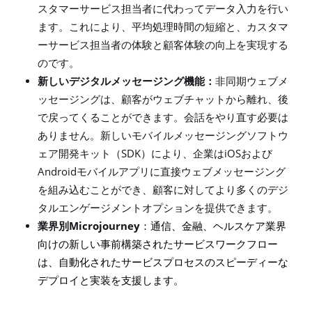
スタマーサービス担当者に代わってデータ入力を行い
ます。これにより、平均処理時間の短縮と、カスタマ
ーサービス担当者の体験と顧客体験の向上を実現する
のです。
新しいデジタルメッセージング機能：
非同期ウェブメ
ッセージングは、顧客がウェブチャットから離れ、後
で戻ってくることができます。会話をやり直す必要は
ありません。新しいモバイルメッセージングソフトウ
SDK
iOS
ェア開発キット（
）により、企業は
および
Android
モバイルアプリに直接ウェブメッセージング
を組み込むことができ、顧客に対してより多くのデジ
タルエンゲージメントオプションを提供できます。
Microjourney
業界別
：通信、金融、ヘルスケア業界
向けの新しい事前構築されたサービスワークフロー
は、自動化されたサービスプロセスのスピーディーな
デプロイと実装を支援します。