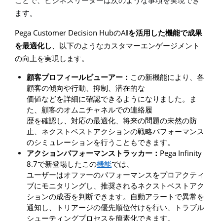
ことで、ビジネスリーダーは次のような事項を実現でき
ます。
Pega Customer Decision Hub
A
I
の
を活用した機能で成果
を最適化し
、以下のようなカスタマーエンゲージメント
の向上を実現します。
顧客プロフィールビューアー：
この新機能により、各
顧客の傾向や行動、抑制、潜在的な
価値などを詳細に確認できるようになりました。ま
た、顧客のオムニチャネルでの連絡履
歴を確認し、対応の最適化、将来の問題の未然の防
止、ネクストベストアクションの戦略パフォーマンス
のシミュレーションを行うこともできます。
Pega Infinity
アクションパフォーマンストラッカー：
8.7
で新登場したこの
機能
では、
ユーザーはオファーのパフォーマンスを
プロアクティ
ブにモニタリングし、推奨されるネクストベストアク
ションの成否を判断できます。自動アラートで異常を
通知し、トリアージの優先順位付けを行い、トラブル
シューティングプロセスを簡素化できます。