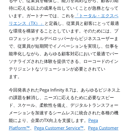
る中で、従業員を確保し、能力を高めながら、顧客の期
待に応える以上の成果を出していくことが急務となって
います。ガートナーでは、これを
「トータル・エクスペ
TX
リエンス（
）」
と定義し、従業員と顧客にとって最適
な環境を構築することとしています。そのためには、プ
ロフェッショナルデベロッパーからビジネスユーザーま
で、従業員が短期間でイノベーションを実現し、仕事を
能率化しながら、あらゆる顧客対応において最適でパー
ソナライズされた体験を提供できる、ローコードのイン
テリジェントなソリューションが必要とされてい
ます。
Pega Infinity 8.7
今回発表された
は、あらゆるビジネス上
の課題を解消し、ニーズに応えるために必要なスピー
ド、スケール、柔軟性を備え、デジタルトランスフォー
メーションを加速するシームレスに統合された各種の機
TX
Pega
能により、企業の
向上を支援します。
Platform™
Pega Customer Service™
Pega Customer
、
、