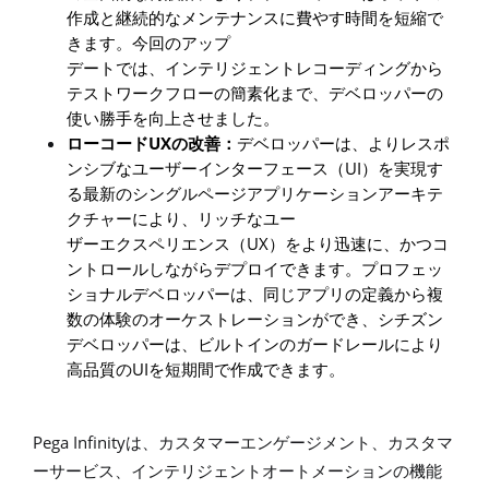
作成と継続的なメンテナンスに費やす時間を短縮で
きます。今回のアップ
デートでは、インテリジェントレコーディングから
テストワークフローの簡素化まで、デベロッパーの
使い勝手を向上させました。
UX
ローコード
の改善：
デベロッパーは、よりレスポ
UI
ンシブなユーザーインターフェース（
）を実現す
る最新のシングルページアプリケーションアーキテ
クチャーにより、リッチなユー
UX
ザーエクスペリエンス（
）をより迅速に、かつコ
ントロールしながらデプロイできます。プロフェッ
ショナルデベロッパーは、同じアプリの定義から複
数の体験のオーケストレーションができ、シチズン
デベロッパーは、ビルトインのガードレールにより
UI
高品質の
を短期間で作成できます。
Pega Infinity
は、カスタマーエンゲージメント、カスタマ
ーサービス、インテリジェントオートメーションの機能