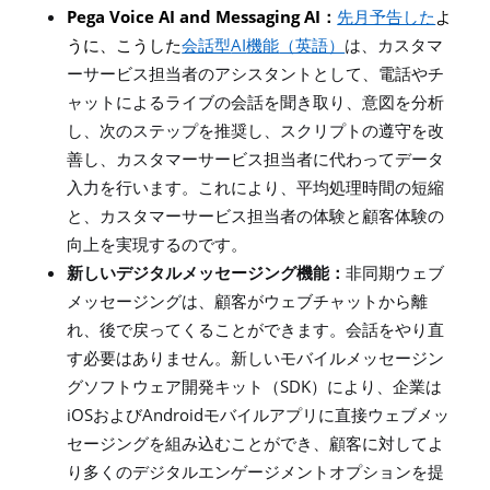
Pega Voice AI and Messaging AI
：
先月予告した
よ
AI
うに、こうした
会話型
機能
（英語）
は、カスタマ
ーサービス担当者のアシスタントとして、電話やチ
ャットによるライブの会話を聞き取り、意図を分析
し、次のステップを推奨し、スクリプトの遵守を改
善し、カスタマーサービス担当者に代わってデータ
入力を行います。これにより、平均処理時間の短縮
と、カスタマーサービス担当者の体験と顧客体験の
向上を実現するのです。
新しいデジタルメッセージング機能：
非同期ウェブ
メッセージングは、顧客がウェブチャットから離
れ、後で戻ってくることができます。会話をやり直
す必要はありません。新しいモバイルメッセージン
SDK
グソフトウェア開発キット（
）により、企業は
iOS
Android
および
モバイルアプリに直接ウェブメッ
セージングを組み込むことができ、顧客に対してよ
り多くのデジタルエンゲージメントオプションを提