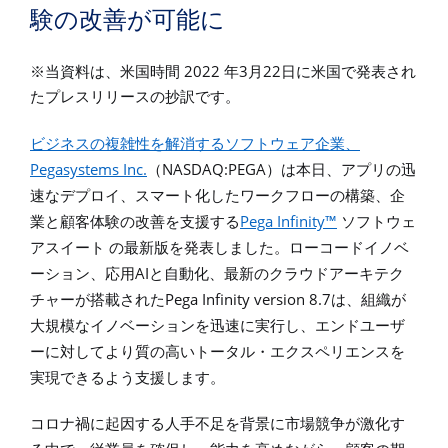
験の改善が可能に
2022
3
22
※
当資料は、米国時間
年
月
日に米国で発表され
たプレスリリースの抄訳です。
ビジネスの複雑性を解消するソフトウェア企業、
Pegasystems Inc.
NASDAQ:PEGA
（
）は本日、アプリの迅
速なデプロイ、スマート化したワークフローの構築、企
Pega Infinity™
業と顧客体験の改善を支援する
ソフトウェ
アスイート
の最新版を発表しました。ローコードイノベ
AI
ーション、応用
と自動化、最新のクラウドアーキテク
Pega Infinity version 8.7
チャーが搭載された
は、組織が
大規模なイノベーションを迅速に実行し、エンドユーザ
ーに対してより質の高いトータル・エクスペリエンスを
実現できるよう支援します。
コロナ禍に起因する人手不足を背景に市場競争が激化す