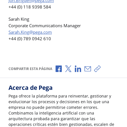
Jon.Brigden@pega.com
+44 (0) 118 9398 584
Sarah King
Corporate Communications Manager
Sarah.King@pega.com
+44 (0) 789 0942 610
Compartir a través de Facebook
Compartir a través de X
Compartir a través de L
Compartir por corr
Copiar enlace
COMPARTIR ESTA PÁGINA
Acerca de Pega
Pega ofrece la plataforma para reinventar, gestionar y
evolucionar los procesos y decisiones en los que una
empresa no puede permitirse cometer errores.
Combinamos la inteligencia artificial con una
arquitectura probada para garantizar que las
operaciones críticas estén bien gestionadas, escalen de