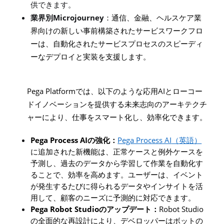
供できます。
Microjourney
業界別
：通信、金融、ヘルスケア業
界向けの新しい事前構築されたサービスワークフロ
ーは、自動化されたサービスプロセスのスピーディ
ーなデプロイと実装を支援します。
Pega Platform
AI
では、以下のような応用
とローコー
ドイノベーションを提供する未来志向のアーキテクチ
ャーにより、仕事をスマート化し、効率化できます。
Pega Process AI
Pega Process AI
の強化：
（英語）
に追加された新機能は、正常ケースと例外ケースを
予測し、過去のデータから学習して作業を自動化す
ることで、効率を高めます。ユーザーは、イベント
が発生するたびに得られるデータやインサイトを活
用して、顧客のニーズに予測的に対応できます。
Pega Robot Studio
Robot Studio
のアップデート：
の全面的な再設計により、デベロッパーはボットの