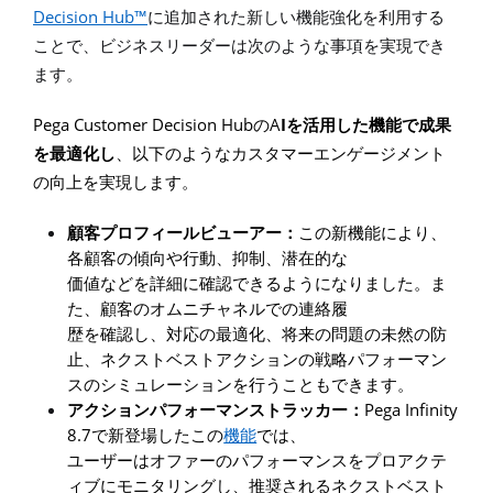
Decision Hub™
に追加された新しい機能強化を利用する
ことで、ビジネスリーダーは次のような事項を実現でき
ます。
Pega Customer Decision Hub
A
I
の
を活用した機能で成果
を最適化し
、以下のようなカスタマーエンゲージメント
の向上を実現します。
顧客プロフィールビューアー：
この新機能により、
各顧客の傾向や行動、抑制、潜在的な
価値などを詳細に確認できるようになりました。ま
た、顧客のオムニチャネルでの連絡履
歴を確認し、対応の最適化、将来の問題の未然の防
止、ネクストベストアクションの戦略パフォーマン
スのシミュレーションを行うこともできます。
Pega Infinity
アクションパフォーマンストラッカー：
8.7
で新登場したこの
機能
では、
ユーザーはオファーのパフォーマンスを
プロアクテ
ィブにモニタリングし、推奨されるネクストベスト