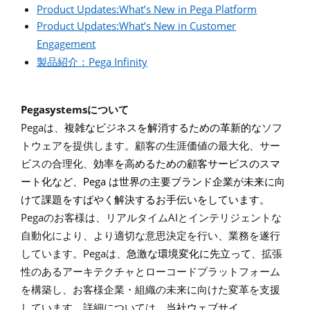
Product Updates:What’s New in Pega Platform
Product Updates:What’s New in Customer
Engagement
Pega Infinity
製品紹介：
Pegasystems
について
Pega
は、
複雑なビジネスを解消するための革新的な
ソフ
トウェアを提供します。顧客の生涯価値の最大化、サー
ビスの合理化、
効率を高めるための顧客サービスのスマ
Pega
ート化など、
は世界の主要ブランド企業が未来に向
けて課題をすばやく解決するお手伝いをしています。
Pega
AI
のお客様は、リアルタイム
とインテリジェントな
自動化により、より適切な意思決定を行い、業務を遂行
Pega
しています。
は、
急激な環境変化に先立って
、拡張
性のあるアーキテクチャとローコードプラットフォーム
を構築し、お客様企業・組織の未来に向けた変革を支援
しています。
詳細については、
当社ウェブサイ