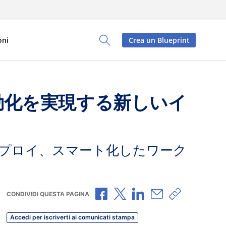
oni
Crea un Blueprint
Toggle Search Panel
自動化を実現する新しいイ
プロイ、スマート化したワーク
Condividi via Facebook
Condividi via X
Condividi via LinkedI
Condividi via e-
Copia link p
CONDIVIDI QUESTA PAGINA
Accedi per iscriverti ai comunicati stampa