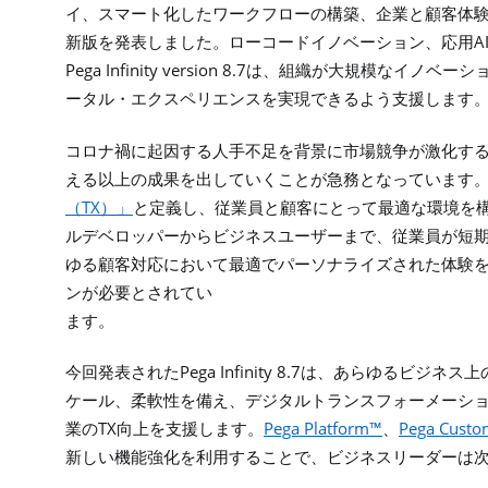
イ、スマート化したワークフローの構築、企業と顧客体
A
新版を発表しました。ローコードイノベーション、応用
Pega Infinity version 8.7
は、組織が大規模なイノベーシ
ータル・エクスペリエンスを実現できるよう支援します
コロナ禍に起因する人手不足を背景に市場競争が激化す
える以上の成果を出していくことが急務となっています
TX
（
）」
と定義し、従業員と顧客にとって最適な環境を
ルデベロッパーからビジネスユーザーまで、従業員が短
ゆる顧客対応において最適でパーソナライズされた体験
ンが必要とされてい
ます。
Pega Infinity 8.7
今回発表された
は、あらゆるビジネス上
ケール、柔軟性を備え、デジタルトランスフォーメーシ
TX
Pega Platform™
Pega Custo
業の
向上を支援します。
、
新しい機能強化を利用することで、ビジネスリーダーは