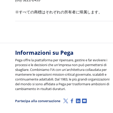
(03) 3221-2455
※
すべての商標はそれぞれの所有者に帰属します。
Informazioni su Pega
Pega offre la piattaforma per ripensare, gestire e far evolvere i
processi e le decisioni che un'impresa non può permettersi di
sbagliare. Combiniamo l'IA con un'architettura collaudata per
mantenere le operazioni mission-critical governate, scalabili e
continuamente adattabili. Dal 1983, le più grandi organizzazioni
del mondo si sono affidate a Pega per trasformare ambizioni di
cambiamento in risultati duraturi.
X (Twitter)
Facebook
Linkedin
Youtube
Partecipa alla conversazione