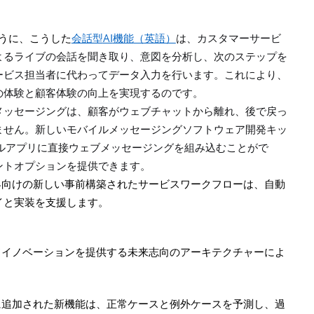
AI
うに、こうした
会話型
機能
（英語）
は、カスタマーサービ
よるライブの会話を聞き取り、意図を分析し、次のステップを
ービス担当者に代わってデータ入力を行います。これにより、
の体験と顧客体験の向上を実現するのです。
メッセージングは、顧客がウェブチャットから離れ、後で戻っ
ません。新しいモバイルメッセージングソフトウェア開発キッ
ルアプリに直接ウェブメッセージングを組み込むことがで
ントオプションを提供できます。
界向けの新しい事前構築されたサービスワークフローは、自動
イと実装を支援します。
ドイノベーションを提供する未来志向のアーキテクチャーによ
に追加された新機能は、正常ケースと例外ケースを予測し、過