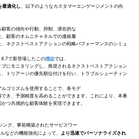
を最適化し
、以下のようなカスタマーエンゲージメントの向
各顧客の傾向や行動、抑制、潜在的な
た、顧客のオムニチャネルでの連絡履
止、ネクストベストアクションの戦略パフォーマンスのシミュ
 8.7
で新登場したこの
機能
では、
ィブにモニタリングし、推奨されるネクストベストアクション
し、トリアージの優先順位付けを行い、トラブルシューティン
アルゴリズムを使用することで、各モデ
解でき、予測精度を高めることができます。これにより、本番
切かつ共感的な顧客体験を実現できます。
ジング、事前構築されたサービスワー
ールなどの機能強化によって、
より迅速でパーソナライズされ