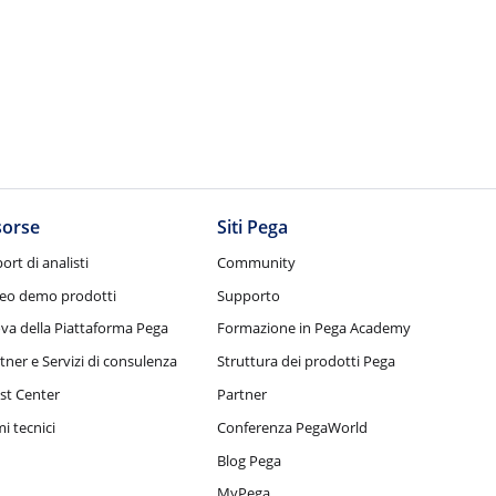
sorse
Siti Pega
ort di analisti
Community
eo demo prodotti
Supporto
va della Piattaforma Pega
Formazione in Pega Academy
tner e Servizi di consulenza
Struttura dei prodotti Pega
st Center
Partner
i tecnici
Conferenza PegaWorld
Blog Pega
MyPega