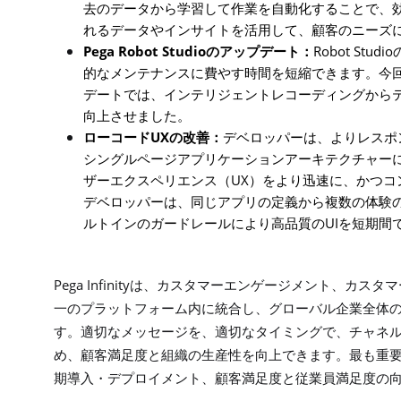
去のデータから学習して作業を自動化することで、
れるデータやインサイトを活用して、顧客のニーズ
Pega Robot Studio
Robot Studio
のアップデート：
的なメンテナンスに費やす時間を短縮できます。今
デートでは、インテリジェントレコーディングから
向上させました。
UX
ローコード
の改善：
デベロッパーは、よりレスポ
シングルページアプリケーションアーキテクチャー
UX
ザーエクスペリエンス（
）をより迅速に、かつコ
デベロッパーは、同じアプリの定義から複数の体験
UI
ルトインのガードレールにより高品質の
を短期間
Pega Infinity
は、カスタマーエンゲージメント、カスタマ
一のプラットフォーム内に統合し、グローバル企業全体
す。適切なメッセージを、適切なタイミングで、チャネ
め、顧客満足度と組織の生産性を向上できます。最も重
期導入・デプロイメント、顧客満足度と従業員満足度の