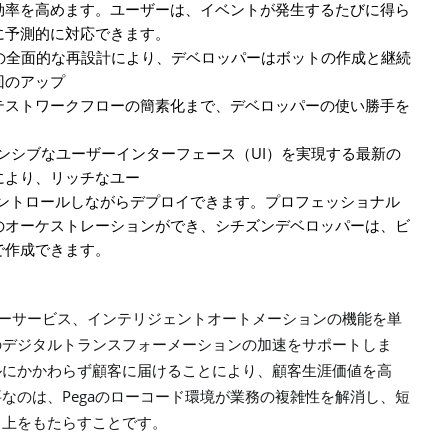
効率を高めます。ユーザーは、イベントが発生するたびに得ら
に予測的に対応できます。
の全面的な再設計により、デベロッパーはボットの作成と継続
回のアップ
テストワークフローの簡素化まで、デベロッパーの使い勝手を
UI
ンシブなユーザーインターフェース（
）を実現する最新の
により、リッチなユー
ントロールしながらデプロイできます。プロフェッショナル
のオーケストレーションができ、シチズンデベロッパーは、ビ
で作成できます。
ーサービス、インテリジェントオートメーションの機能を単
のデジタルトランスフォーメーションの加速をサポートしま
ルにかかわらず顧客に届けることにより、顧客生涯価値を高
Pega
要なのは、
のローコード環境が業務の複雑性を解消し、短
向上をもたらすことです。