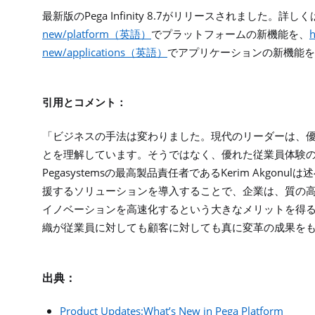
Pega Infinity 8.7
最新版の
がリリースされました。詳しく
new/platform
h
（英語）
でプラットフォームの新機能を、
new/applications
（英語）
でアプリケーションの新機能を
引用とコメント：
「ビジネスの手法は変わりました。現代のリーダーは、
とを理解しています。そうではなく、優れた従業員体験
Pegasystems
Kerim Akgonul
の最高製品責任者である
は述
援するソリューションを導入することで、企業は、質の
イノベーションを高速化するという大きなメリットを得
織が従業員に対しても顧客に対しても真に変革の成果を
出典：
Product Updates:What’s New in Pega Platform