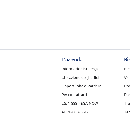
L'azienda
Ri
Informazioni su Pega
Rep
Ubicazione degli uffici
Vid
Opportunità di carriera
Pro
Per contattarci
Par
US: 1-888-PEGA-NOW
Tru
AU: 1800 763 425
Tem