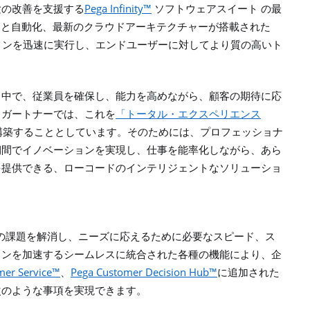
Pega Infinity™
験の改善を支援する
ソフトウェアスイート
の最
I
と自動化、最新のクラウドアーキテクチャーが搭載された
ョンを迅速に実行し、エンドユーザーに対してより質の高いト
。
る中で、従業員を確保し、能力を高めながら、顧客の期待に応
。ガートナーでは、これを
「トータル・エクスペリエンス
構築することとしています。そのためには、プロフェッショナ
期間でイノベーションを実現し、仕事を能率化しながら、あら
を提供できる、ローコードのインテリジェントなソリューショ
の課題を解消し、ニーズに応えるために必要なスピード、ス
ョンを加速するシームレスに統合された各種の機能により、企
mer Service™
Pega Customer Decision Hub™
、
に追加された
次のような事項を実現できます。