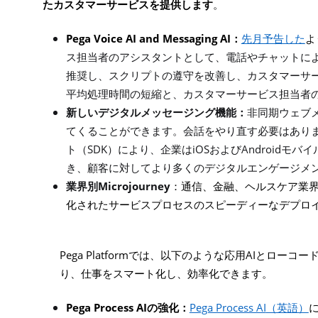
たカスタマーサービスを提供します
。
Pega Voice AI and Messaging AI
：
先月予告した
よ
ス担当者のアシスタントとして、電話やチャットに
推奨し、スクリプトの遵守を改善し、カスタマーサ
平均処理時間の短縮と、カスタマーサービス担当者
新しいデジタルメッセージング機能：
非同期ウェブ
てくることができます。会話をやり直す必要はあり
SDK
iOS
Android
ト（
）により、企業は
および
モバイ
き、顧客に対してより多くのデジタルエンゲージメ
Microjourney
業界別
：通信、金融、ヘルスケア業
化されたサービスプロセスのスピーディーなデプロ
Pega Platform
AI
では、以下のような応用
とローコー
り、仕事をスマート化し、効率化できます。
Pega Process AI
Pega Process AI
の強化：
（英語）