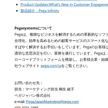
Product Updates:What’s New in Customer Engageme
Pega Infinity
製品紹介：
Pegasystems
について
Pega
は、
複雑なビジネスを解消するための革新的な
ソフ
合理化、
効率を高めるための顧客サービスのスマート化
Pega
すばやく解決するお手伝いをしています。
のお客様
Pega
適切な意思決定を行い、業務を遂行しています。
は
ローコードプラットフォームを構築し、お客様企業・組
pega.com/ja
社ウェブサイト
をご覧ください。
お問い合わせ先：
担当：マーケティング担当
桐生
綾子
ペガジャパン株式会社
e-mail:
PegaJapanMarketing@pega.com