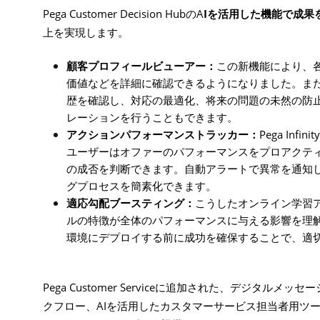
Pega Customer Decision Hub
A
I
の
を活用した機能で成果
上を実現します。
顧客プロフィールビューアー：
この新機能により、
価値などを詳細に確認できるようになりました。ま
歴を確認し、対応の最適化、将来の問題の未然の防
レーションを行うこともできます。
Pega Infinity
アクションパフォーマンストラッカー：
ユーザーはオファーのパフォーマンスを
プロアクテ
の成否を判断できます。自動アラートで異常を通知
グプロセスを簡素化できます。
適応勾配ブースティング：
こうしたオンライン学習
ルの特徴が全体のパフォーマンスに与える影響を理
環境にデプロイする前に成功を確保することで、適
Pega Customer Service
に追加された、デジタルメッセー
AI
クフロー、
を活用したカスタマーサービス担当者用ツ