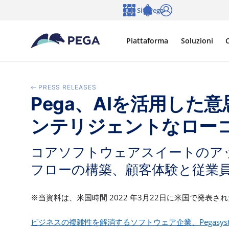
Vai direttamente al contenuto principale
Siti Pega
Lingua
Notifications
Accedi
Piattaforma
Soluzioni
C
PRESS RELEASES
Pega、AIを活用し
ンテリジェントなロー
コアソフトウェアスイートのア
フローの構築、顧客体験と従業
2022
3
22
※
当資料は、米国時間
年
月
日に米国で発表され
Pegasys
ビジネスの複雑性を解消するソフトウェア企業、