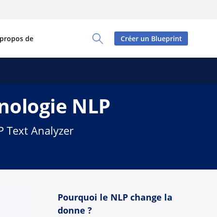
 propos de
Créer un Blueprint
Toggle Search Panel
hnologie NLP
P Text Analyzer
Pourquoi le NLP change la
donne ?