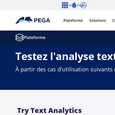
Passer directement au contenu principal
Sites Pega
Langue
Notifications
Se connecter
Plateforme
Solutions
C
Plateforme
Testez l'analyse tex
À partir des cas d'utilisation suivant