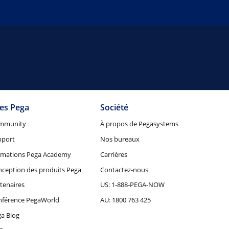
tes Pega
Société
mmunity
À propos de Pegasystems
pport
Nos bureaux
rmations Pega Academy
Carrières
ception des produits Pega
Contactez-nous
tenaires
US: 1-888-PEGA-NOW
nférence PegaWorld
AU: 1800 763 425
a Blog