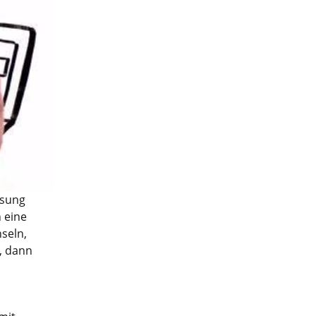
ösung
 eine
seln,
, dann