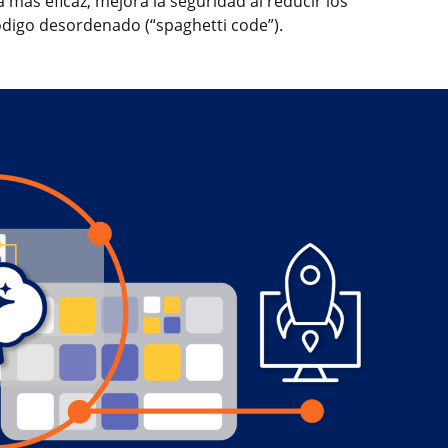
más eficaz, mejora la seguridad al reducir los
digo desordenado (“spaghetti code”).