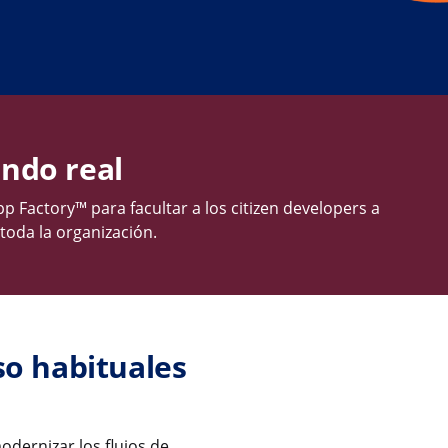
undo real
 Factory™ para facultar a los citizen developers a
 toda la organización.
so habituales
odernizar los flujos de