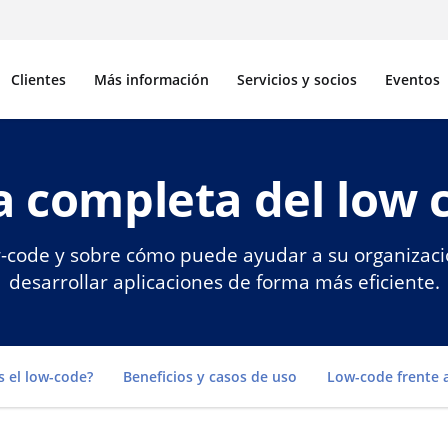
Clientes
Más información
Servicios y socios
Eventos
a completa del low 
code y sobre cómo puede ayudar a su organización
desarrollar aplicaciones de forma más eficiente.
Go to
s el low-code?
Beneficios y casos de uso
Low-code frente 