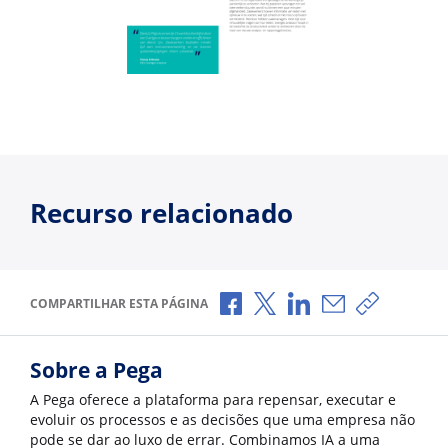
Recurso relacionado
Compartilhar no Facebook
Compartilhar no X
Compartilhar no Li
Compartilhar p
Copiar li
COMPARTILHAR ESTA PÁGINA
Sobre a Pega
A Pega oferece a plataforma para repensar, executar e
evoluir os processos e as decisões que uma empresa não
pode se dar ao luxo de errar. Combinamos IA a uma