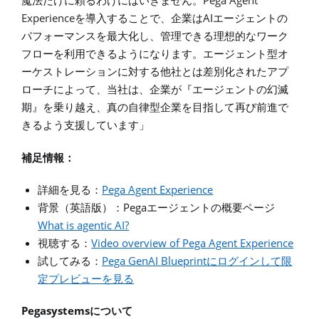
Pega Agent
魔法だけに頼るわけにはいきません。
Experience
AI
を導入することで、企業は
エージェントの
パフォーマンスを最大化し、管理できる理想的なワーク
フローを利用できるようになります。エージェント型オ
ーケストレーションに対する他社とは差別化されたアプ
ローチによって、当社は、企業が『エージェントの幻滅
期』を乗り越え、真の自律型企業を目指して再び前進で
きるよう支援しています」
補足情報：
Pega Agent Experience
詳細を見る：
Pega
背景（英語版）
：
エージェントの概要ページ
What is agentic AI?
Video overview of Pega Agent Experience
視聴する：
Pega GenAI Blueprint
試してみる：
にログインして限
定プレビューを見る
Pegasystems
について