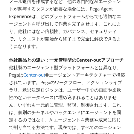
AI
メール返信を作成するなど、他の専門的な
エージェン
Pega Agent
トが関与するタスクが必要な場合には、
Experience
は、どのプラットフォームからでも適切なエ
ージェントを呼び出して作業を完了させます。これによ
り、他社にはない信頼性、ガバナンス、セキュリティ
で、リクエストが開始から終了まで完全に解決できるよ
うになります。
Center-out
他社製品との違い：一元管理型の
アプローチ
他社製のエージェント型プラットフォームとは異なり、
Pega
Center-out
®
は
エージェントアーキテクチャ一で構築
Pega
されています。
のワークフロー、アクションライブ
ラリ、意思決定ロジックは、ユーザー中心の画面や柔軟
性のないデータベースに埋め込まれることはありませ
ん。いずれも一元的に管理、監視、制御されます。これ
は、個別のチャネルやバックエンドにエージェントを固
AI
定するのではなく、
エージェントを業務や成果に応じ
て割り当てる方法です。現在では、すべてのエージェン