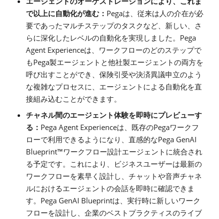
エージェントのオーケストレーションにより、これま
Pega
で以上に自動化が進む：
は、従来は人の介在が必
要であったマルチステップのタスクなど、新しい、さ
Pega
らに深化したレベルの自動化を実現しました。
Agent Experience
は、ワークフローのどのステップで
Pega
も
製エージェントと他社製エージェントの両方を
呼び出すことができ、保険引受や決済異議申立のよう
な複雑なプロセスに、エージェントによる自動化を直
接組み込むことができます。
チャネル間のエージェント体験を即時にプレビューす
Pega Agent Experience
Pega
る：
は、既存の
ワークフ
Pega GenAI
ローで利用できるようになり、直感的な
Blueprint
™
ワークフロー設計エージェントに統合され
る予定です。これにより、ビジネスユーザーは最新の
ワークフローを素早く設計し、チャットや音声チャネ
ルにおけるエージェントの会話を即時に確認できま
Pega GenAI Blueprint
す。
は、実行時に新しいワーク
フローを設計し、企業のベストプラクティスのライブ