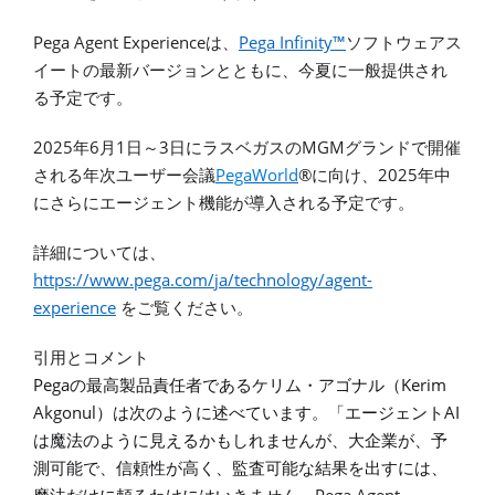
Pega Agent Experience
Pega Infinity™
は、
ソフトウェアス
イートの最新バージョンとともに、今夏に一般提供され
る予定です。
2025
6
1
3
MGM
年
月
日～
日にラスベガスの
グランドで開催
PegaWorld
®
2025
される年次ユーザー会議
に向け、
年中
にさらにエージェント機能が導入される予定です。
詳細については、
https://www.pega.com/
ja/
technology/agent-
experience
をご覧ください。
引用とコメント
Pega
Kerim
の最高製品責任者であるケリム・アゴナル（
Akgonul
AI
）は次のように述べています。「エージェント
は魔法のように見えるかもしれませんが、大企業が、予
測可能で、信頼性が高く、監査可能な結果を出すには、