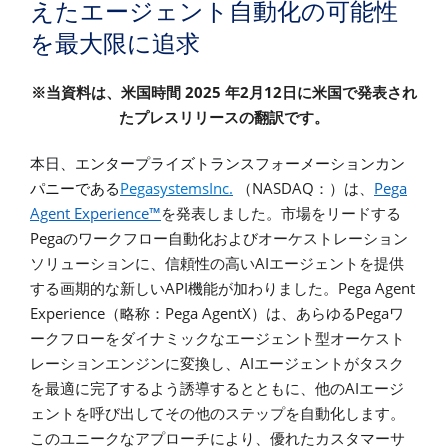
えたエージェント自動化の可能性
を最大限に追求
2025
2
12
※当資料は、米国時間
年
月
日に米国で発表され
たプレスリリースの翻訳です。
本日、エンタープライズトランスフォーメーションカン
PegasystemsInc.
NASDAQ
Pega
パニーである
（
：）は、
Agent Experience™
を発表しました。市場をリードする
Pega
のワークフロー自動化およびオーケストレーション
AI
ソリューションに、信頼性の高い
エージェントを提供
API
Pega Agent
する画期的な新しい
機能が加わりました。
Experience
Pega AgentX
Pega
（略称：
）は、あらゆる
ワ
ークフローをダイナミックなエージェント型オーケスト
AI
レーションエンジンに変換し、
エージェントがタスク
AI
を最適に完了するよう誘導するとともに、他の
エージ
ェントを呼び出してその他のステップを自動化します。
このユニークなアプローチにより、優れたカスタマーサ