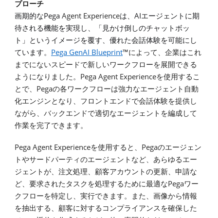
プローチ
Pega
Agent Experience
AI
画期的な
は、
エージェントに期
待される機能を実現し、「見かけ倒しのチャットボッ
ト」というイメージを覆す、優れた会話体験を可能にし
Pega GenAI Blueprint
™
ています。
によって、企業はこれ
までにないスピードで新しいワークフローを展開できる
Pega Agent Experience
ようになりました。
を使用するこ
Pega
とで、
の各ワークフローは強力なエージェント自動
化エンジンとなり、フロントエンドで会話体験を提供し
ながら、
バックエンドで適切なエージェントを編成して
作業を完了できます。
Pega Agent Experience
Pega
を使用すると、
のエージェン
トやサードパーティのエージェントなど、あらゆるエー
ジェントが、注文処理、顧客アカウントの更新、申請な
Pega
ど、要求されたタスクを処理するために最適な
ワー
クフローを特定し、実行できます。また、画像から情報
を抽出する、顧客に対するコンプライアンスを確保した