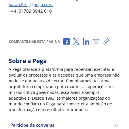
Sarah.King@pega.com
+44 (0) 789 0942 610
Compartilhar no Facebook
Compartilhar no X
Compartilhar no Li
Compartilhar p
Copiar li
COMPARTILHAR ESTA PÁGINA
Sobre a Pega
A Pega oferece a plataforma para repensar, executar e
evoluir os processos e as decisões que uma empresa não
pode se dar ao luxo de errar. Combinamos IA a uma
arquitetura comprovada para manter as operações de
missão crítica governadas, escaláveis e sempre
adaptáveis. Desde 1983, as maiores organizações do
mundo confiam na Pega para converter a ambição de
transformação em resultados duradouros.
Participe da conversa