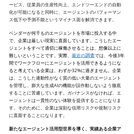
ービス、従業員の生産性向上、エンドツーエンドの自動
化が可能になると同時に、エージェントのパフォーマン
ス低下や予測不能というマイナス面を解消できます。
ベンダーが何千ものエージェントを市場に投入する中
で、企業は厳しい現実に直面しています。こうしたエー
ジェントをすべて適切に稼働させることは、想像以上に
3
調査
難しいということです。実際、
最近の
では、
今後
年
間でワークフローにエージェントを活用できるようにな
32%
ると考えている企業は、わずか
に過ぎません。
企業
は、こうした連動性がなく質の低い大量のエージェント
AI
を管理し、膨大な生成
の機能が誤作動しないよう徹底
することに苦慮しています。ガバナンスがなければ、エ
ージェントは一貫性のない体験を提供することになりま
す。そのために、企業は深刻な信用リスクや規制リスク
に直面することになります。
新たなエージェント活用型世界を導く、実績ある企業ア