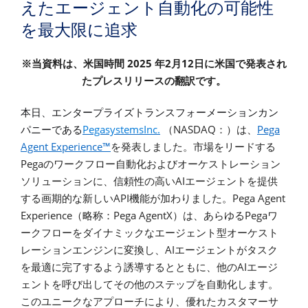
えたエージェント自動化の可能性
を最大限に追求
2025
2
12
※当資料は、米国時間
年
月
日に米国で発表され
たプレスリリースの翻訳です。
本日、エンタープライズトランスフォーメーションカン
PegasystemsInc.
NASDAQ
Pega
パニーである
（
：）は、
Agent Experience™
を発表しました。市場をリードする
Pega
のワークフロー自動化およびオーケストレーション
AI
ソリューションに、信頼性の高い
エージェントを提供
API
Pega Agent
する画期的な新しい
機能が加わりました。
Experience
Pega AgentX
Pega
（略称：
）は、あらゆる
ワ
ークフローをダイナミックなエージェント型オーケスト
AI
レーションエンジンに変換し、
エージェントがタスク
AI
を最適に完了するよう誘導するとともに、他の
エージ
ェントを呼び出してその他のステップを自動化します。
このユニークなアプローチにより、優れたカスタマーサ