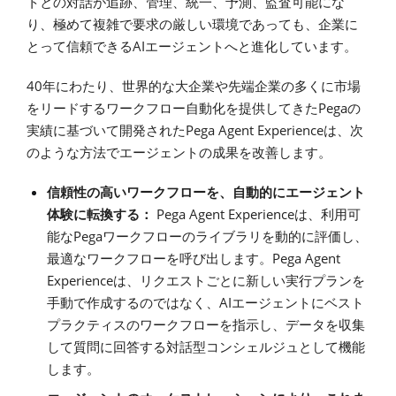
トとの対話が追跡、管理、統一、予測、監査可能にな
り、極めて複雑で要求の厳しい環境であっても、企業に
AI
とって信頼できる
エージェントへと進化しています。
40
年にわたり、世界的な大企業や先端企業の多くに市場
Pega
をリードするワークフロー自動化を提供してきた
の
Pega Agent Experience
実績に基づいて開発された
は、次
のような方法でエージェントの成果を改善します。
信頼性の高いワークフローを、自動的にエージェント
Pega Agent Experience
体験に転換する：
は、利用可
Pega
能な
ワークフローのライブラリを動的に評価し、
Pega Agent
最適なワークフローを呼び出します。
Experience
は、リクエストごとに新しい実行プランを
AI
手動で作成するのではなく、
エージェントにベスト
プラクティスのワークフローを指示し、データを収集
して質問に回答する対話型コンシェルジュとして機能
します。