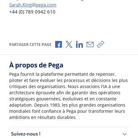
Sarah.King@pega.com
+44 (0) 789 0942 610
Partager via Facebook
Partager via X
Partager via LinkedIn
Partager par e-mail
Copier le lien
PARTAGER CETTE PAGE
À propos de Pega
Pega fournit la plateforme permettant de repenser,
piloter et faire évoluer les processus et décisions les plus
critiques des organisations. Nous associons l'IA à une
architecture éprouvée afin de garantir des opérations
stratégiques gouvernées, évolutives et en constante
adaptation. Depuis 1983, les plus grandes organisations
mondiales font confiance à Pega pour transformer leurs
ambitions en résultats durables.
Suivez-nous !