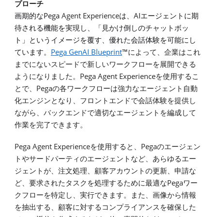
プローチ
Pega
Agent Experience
AI
画期的な
は、
エージェントに期
待される機能を実現し、「見かけ倒しのチャットボッ
ト」というイメージを覆す、優れた会話体験を可能にし
Pega GenAI Blueprint
™
ています。
によって、企業はこれ
までにないスピードで新しいワークフローを展開できる
Pega Agent Experience
ようになりました。
を使用するこ
Pega
とで、
の各ワークフローは強力なエージェント自動
化エンジンとなり、フロントエンドで会話体験を提供し
ながら、
バックエンドで適切なエージェントを編成して
作業を完了できます。
Pega Agent Experience
Pega
を使用すると、
のエージェン
トやサードパーティのエージェントなど、あらゆるエー
ジェントが、注文処理、顧客アカウントの更新、申請な
Pega
ど、要求されたタスクを処理するために最適な
ワー
クフローを特定し、実行できます。また、画像から情報
を抽出する、顧客に対するコンプライアンスを確保した