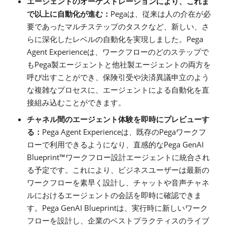
エージェントのオーケストレーションにより、これま
Pega
で以上に自動化が進む：
は、従来は人の介在が必
要であったマルチステップのタスクなど、新しい、さ
Pega
らに深化したレベルの自動化を実現しました。
Agent Experience
は、ワークフローのどのステップで
Pega
も
製エージェントと他社製エージェントの両方を
呼び出すことができ、保険引受や決済異議申立のよう
な複雑なプロセスに、エージェントによる自動化を直
接組み込むことができます。
チャネル間のエージェント体験を即時にプレビューす
Pega Agent Experience
Pega
る：
は、既存の
ワークフ
Pega GenAI
ローで利用できるようになり、直感的な
Blueprint
™
ワークフロー設計エージェントに統合され
る予定です。これにより、ビジネスユーザーは最新の
ワークフローを素早く設計し、チャットや音声チャネ
ルにおけるエージェントの会話を即時に確認できま
Pega GenAI Blueprint
す。
は、実行時に新しいワーク
フローを設計し、企業のベストプラクティスのライブ