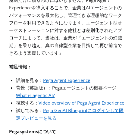
Pega Agent
魔法だけに頼るわけにはいきません。
Experience
AI
を導入することで、企業は
エージェントの
パフォーマンスを最大化し、管理できる理想的なワーク
フローを利用できるようになります。エージェント型オ
ーケストレーションに対する他社とは差別化されたアプ
ローチによって、当社は、企業が『エージェントの幻滅
期』を乗り越え、真の自律型企業を目指して再び前進で
きるよう支援しています」
補足情報：
Pega Agent Experience
詳細を見る：
Pega
背景（英語版）
：
エージェントの概要ページ
What is agentic AI?
Video overview of Pega Agent Experience
視聴する：
Pega GenAI Blueprint
試してみる：
にログインして限
定プレビューを見る
Pegasystems
について