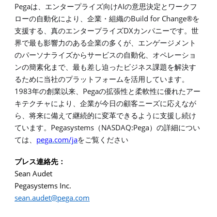
Pega
AI
は、エンタープライズ向け
の意思決定とワークフ
Build for Change®
ローの自動化により、企業・組織の
を
DX
支援する、真のエンタープライズ
カンパニーです。世
界で最も影響力のある企業の多くが、エンゲージメント
のパーソナライズからサービスの自動化、オペレーショ
ンの簡素化まで、最も差し迫ったビジネス課題を解決す
るために当社のプラットフォームを活用しています。
1983
Pega
年の創業以来、
の拡張性と柔軟性に優れたアー
キテクチャにより、企業が今日の顧客ニーズに応えなが
ら、将来に備えて継続的に変革できるように支援し続け
Pegasystems
NASDAQ:Pega
ています。
（
）の詳細につい
pega.com/ja
ては、
をご覧ください
プレス連絡先
：
Sean Audet
Pegasystems Inc.
sean.audet@pega.com