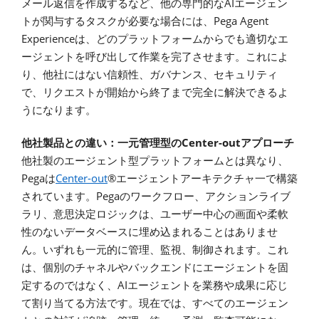
AI
メール返信を作成するなど、他の専門的な
エージェン
Pega Agent
トが関与するタスクが必要な場合には、
Experience
は、どのプラットフォームからでも適切なエ
ージェントを呼び出して作業を完了させます。これによ
り、他社にはない信頼性、ガバナンス、セキュリティ
で、リクエストが開始から終了まで完全に解決できるよ
うになります。
Center-out
他社製品との違い：一元管理型の
アプローチ
他社製のエージェント型プラットフォームとは異なり、
Pega
Center-out
®
は
エージェントアーキテクチャ一で構築
Pega
されています。
のワークフロー、アクションライブ
ラリ、意思決定ロジックは、ユーザー中心の画面や柔軟
性のないデータベースに埋め込まれることはありませ
ん。いずれも一元的に管理、監視、制御されます。これ
は、個別のチャネルやバックエンドにエージェントを固
AI
定するのではなく、
エージェントを業務や成果に応じ
て割り当てる方法です。現在では、すべてのエージェン