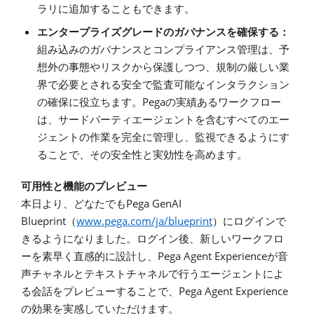
ラリに追加することもできます。
エンタープライズグレードのガバナンスを確保する：
組み込みのガバナンスとコンプライアンス管理は、予
想外の事態やリスクから保護しつつ、規制の厳しい業
界で必要とされる安全で監査可能なインタラクション
Pega
の確保に役立ちます。
の実績あるワークフロー
は、サードパーティエージェントを含むすべてのエー
ジェントの作業を完全に管理し、監視できるようにす
ることで、その安全性と実効性を高めます
。
可用性と機能のプレビュー
Pega GenAI
本日より、どなたでも
Blueprint
www.pega.com/ja/blueprint
（
）にログインで
きるようになりました。ログイン後、新しいワークフロ
Pega Agent Experience
ーを素早く直感的に設計し、
が音
声チャネルとテキストチャネルで行うエージェントによ
Pega Agent Experience
る会話をプレビューすることで、
の効果を実感していただけます。