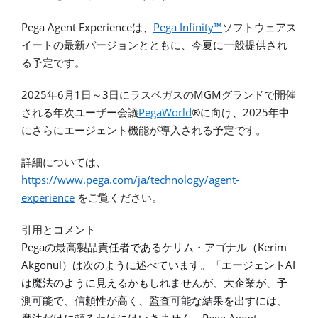
Pega Agent Experience
Pega Infinity™
は、
ソフトウェアス
イートの最新バージョンとともに、今夏に一般提供され
る予定です。
2025
6
1
3
MGM
年
月
日～
日にラスベガスの
グランドで開催
PegaWorld
®
2025
される年次ユーザー会議
に向け、
年中
にさらにエージェント機能が導入される予定です。
詳細については、
https://www.pega.com/
ja/
technology/agent-
experience
をご覧ください。
引用とコメント
Pega
Kerim
の最高製品責任者であるケリム・アゴナル（
Akgonul
AI
）は次のように述べています。「エージェント
は魔法のように見えるかもしれませんが、大企業が、予
測可能で、信頼性が高く、監査可能な結果を出すには、