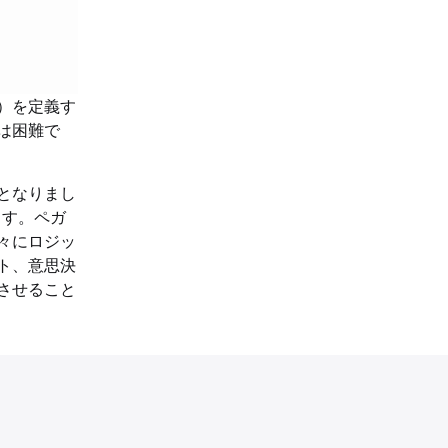
）を定義す
は困難で
となりまし
ます。ペガ
々にロジッ
ト、意思決
させること