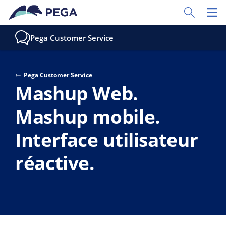
Passer directement au contenu principal
Toggle Sear
Toggl
Pega Customer Service
Pega Customer Service
Mashup Web.
Mashup mobile.
Interface utilisateur
réactive.