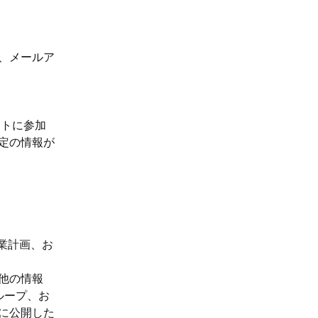
、メールア
ントに参加
定の情報が
事業計画、お
他の情報
グループ、お
に公開した