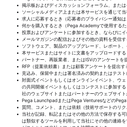
掲示板およびディスカッションフォーラム、または
ソーシャルメディア上または本サービスを通じて当
求人に応募するとき（応募者のプライバシー通知
何かを購入するとき（Pega Academyで使用
投票およびアンケートに参加するとき、ならびにイ
メールマガジンの配信およびその他の資料を受信す
ソフトウェア、製品のアップグレード、レポート、
本サービスまたはサイトに文書をアップロードする
パートナー、再販業者、またはISVのアンケートを
RFP（提案依頼書）または顧客アンケートを提出す
見込み、保留中または署名済みの契約またはテスト
対面式イベントもしくはオンラインイベント、ウェ
の共同開催イベントもしくはコンテストに参加する
社のウェブサイトまたはパートナーのウェブサイト
Pega LaunchpadまたはPega Venturesな
質問、コメント、または依頼（技術サポートのリク
当社が記録、転記またはその他の方法で保存する可
は類似するツールを利用して当社にその他の連絡を