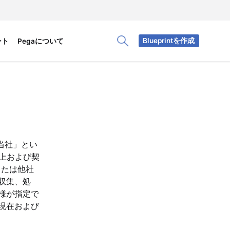
Blueprintを作成
ント
Pegaについて
Toggle Search Panel
「当社」とい
上および契
または他社
収集、処
様が指定で
現在および