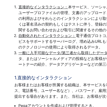
直接的なインタラクション：
本サービス、ソーシャ
ユーザープロファイルの管理、文書のアップロード
の利用およびそれらとのインタラクションにより取
くは署名済みの契約もしくはテストに伴う、登録の
関するお問い合わせおよび取引に関連するその他の
自動化されたインタラクション：
電子通信プロトコ
ビスをサポートするサーバーログ、埋め込みURL
のテクノロジーの使用により取得されるデータ。
一般に入手可能なデータ/第三者から取得したデー
タ、またはソーシャルメディアの投稿などお客様が
ートナーの紹介、データアグリゲーターなどの第三
1.直接的なインタラクション
お客様またはお客様が所属する組織は、本サービスを
ス、電話番号、ユーザー名など）、パスワード、雇用
提出する場合があります。また、当社は、お客様が次
Pegaアカウントを作成および管理するとき。