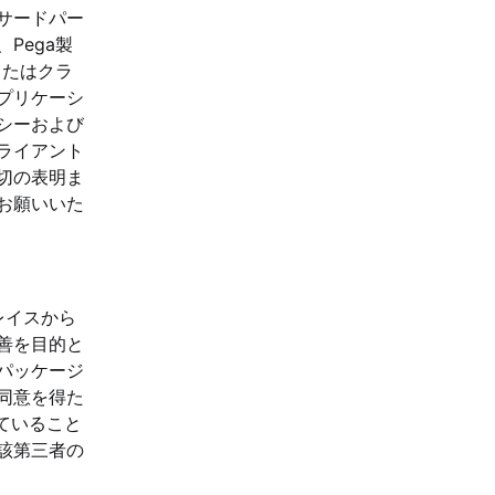
サードパー
Pega製
またはクラ
プリケーシ
シーおよび
ライアント
切の表明ま
お願いいた
レイスから
善を目的と
パッケージ
同意を得た
していること
該第三者の