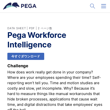
メインコンテンツに飛ぶ
Toggle Sea
Toggl
DATA SHEET | PDF | 2 ページ数
Pega Workforce
Intelligence
今すぐダウンロード
Challenge
How does work really get done in your company?
Where are your employees spending their time? Self-
reporting won’t tell you. Time and motion studies are
costly and slow, yet incomplete. Why? Because it’s
hard to measure things like manual workarounds that
hide broken processes, applications that cause wait
time, and digital distractions that take employees’ eyes
off the ball.