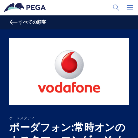
メインコンテンツに飛ぶ
Toggle Sea
Toggl
すべての顧客
ケーススタディ
ボーダフォン:常時オンの