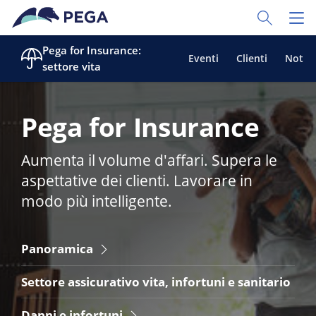
Vai direttamente al contenuto principale
Toggle Sear
Toggl
Pega for Insurance:
Eventi
Clienti
Notizi
settore vita
Pega for Insurance
Aumenta il volume d'affari. Supera le
aspettative dei clienti. Lavorare in
modo più intelligente.
Panoramica
Settore assicurativo vita, infortuni e sanitario
Danni e infortuni