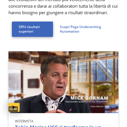
concorrenza e darai ai collaboratori tutta la libertà di cui
hanno bisogno per giungere a risultati straordinari.
Offri risultati
Scopri Pega Underwriting
superiori
Automation
Video duration:
02:40
INTERVISTA