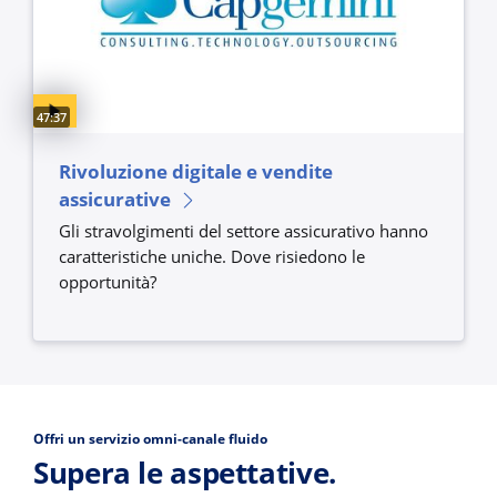
Video duration:
47:37
Rivoluzione digitale e vendite
assicurative
Gli stravolgimenti del settore assicurativo hanno
caratteristiche uniche. Dove risiedono le
opportunità?
Offri un servizio omni-canale fluido
Supera le aspettative.