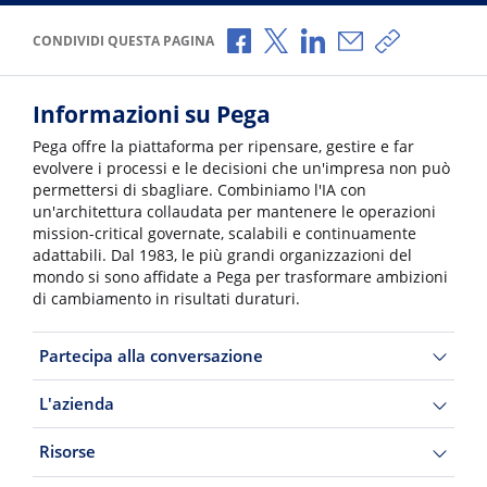
Condividi via Facebook
Condividi via X
Condividi via LinkedI
Condividi via e-
Copia link p
CONDIVIDI QUESTA PAGINA
Informazioni su Pega
Pega offre la piattaforma per ripensare, gestire e far
evolvere i processi e le decisioni che un'impresa non può
permettersi di sbagliare. Combiniamo l'IA con
un'architettura collaudata per mantenere le operazioni
mission-critical governate, scalabili e continuamente
adattabili. Dal 1983, le più grandi organizzazioni del
mondo si sono affidate a Pega per trasformare ambizioni
di cambiamento in risultati duraturi.
Partecipa alla conversazione
L'azienda
Risorse