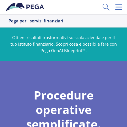
Vai direttamente al contenuto principale
Toggle Sear
Toggl
Pega per i servizi finanziari
Ottieni risultati trasformativi su scala aziendale per il
tuo istituto finanziario. Scopri cosa è possibile fare con
Pega GenAI Blueprint™.
Procedure
operative
semplificate.