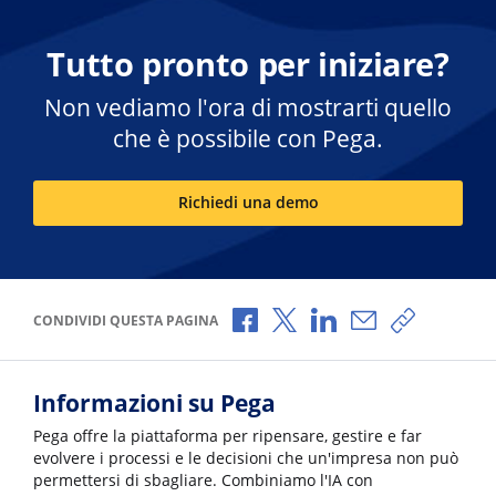
Tutto pronto per iniziare?
Non vediamo l'ora di mostrarti quello
che è possibile con Pega.
Richiedi una demo
Condividi via Facebook
Condividi via X
Condividi via LinkedI
Condividi via e-
Copia link
CONDIVIDI QUESTA PAGINA
Informazioni su Pega
Pega offre la piattaforma per ripensare, gestire e far
evolvere i processi e le decisioni che un'impresa non può
permettersi di sbagliare. Combiniamo l'IA con