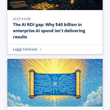
ALEX EXUM
The AI ROI gap: Why $40 billion in
enterprise AI spend isn't delivering
results
Leggi l'articolo
The great Notes migration that didn’t happen