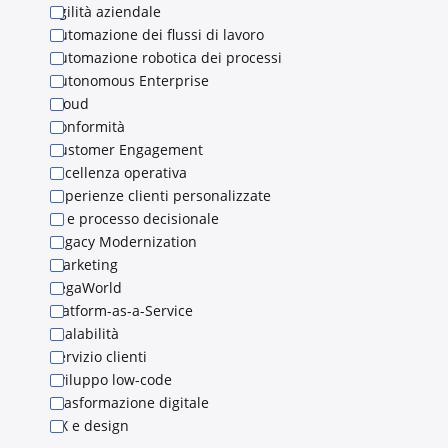
Agilità aziendale
Automazione dei flussi di lavoro
Automazione robotica dei processi
Autonomous Enterprise
Cloud
Conformità
Customer Engagement
Eccellenza operativa
Esperienze clienti personalizzate
IA e processo decisionale
Legacy Modernization
Marketing
PegaWorld
Platform-as-a-Service
Scalabilità
Servizio clienti
Sviluppo low-code
Trasformazione digitale
UX e design