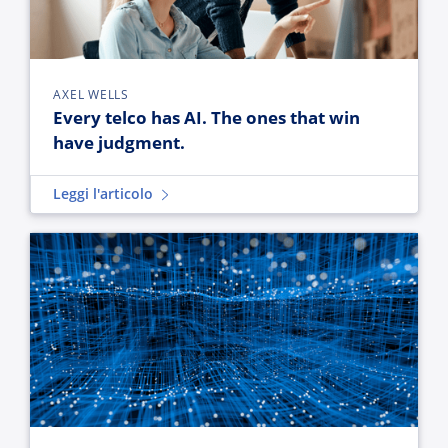
AXEL WELLS
Every telco has AI. The ones that win
have judgment.
Leggi l'articolo
Autonomous networks: Redesigning how telecoms operate in 