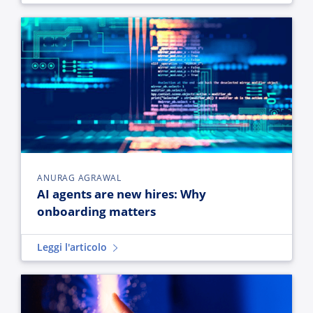
AI agents are new hires: Why onboarding matters
ANURAG AGRAWAL
AI agents are new hires: Why
onboarding matters
Leggi l'articolo
The agent desktop isn’t going away: It’s becoming the engine