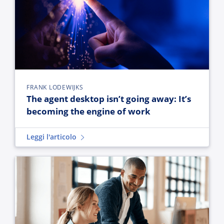
FRANK LODEWIJKS
The agent desktop isn’t going away: It’s
becoming the engine of work
Leggi l'articolo
Every telco has AI. The ones that win have judgment.