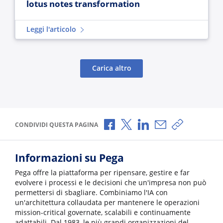
lotus notes transformation
Leggi l'articolo
Carica altro
Condividi via Facebook
Condividi via X
Condividi via LinkedI
Condividi via e-
Copia link p
CONDIVIDI QUESTA PAGINA
Informazioni su Pega
Pega offre la piattaforma per ripensare, gestire e far
evolvere i processi e le decisioni che un'impresa non può
permettersi di sbagliare. Combiniamo l'IA con
un'architettura collaudata per mantenere le operazioni
mission-critical governate, scalabili e continuamente
adattabili. Dal 1983, le più grandi organizzazioni del