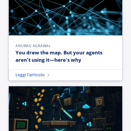
ANURAG AGRAWAL
You drew the map. But your agents
aren't using it—here's why
Leggi l'articolo
The AI ROI gap: Why $40 billion in enterprise AI spend isn't d