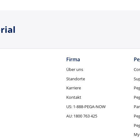
rial
Firma
Pe
Über uns
Co
Standorte
Su
Karriere
Pe
Kontakt
Pe
US: 1-888-PEGA-NOW
Par
AU: 1800 763 425
Pe
Peg
My