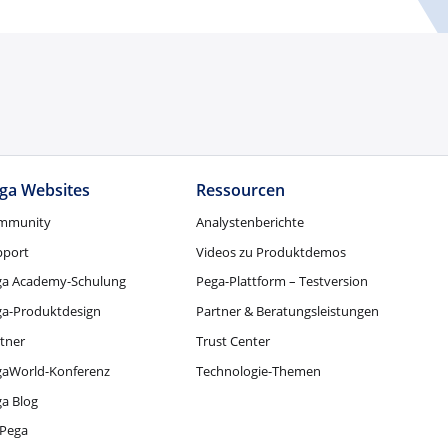
ga Websites
Ressourcen
mmunity
Analystenberichte
pport
Videos zu Produktdemos
ga Academy-Schulung
Pega-Plattform – Testversion
ga-Produktdesign
Partner & Beratungsleistungen
tner
Trust Center
gaWorld-Konferenz
Technologie-Themen
a Blog
Pega