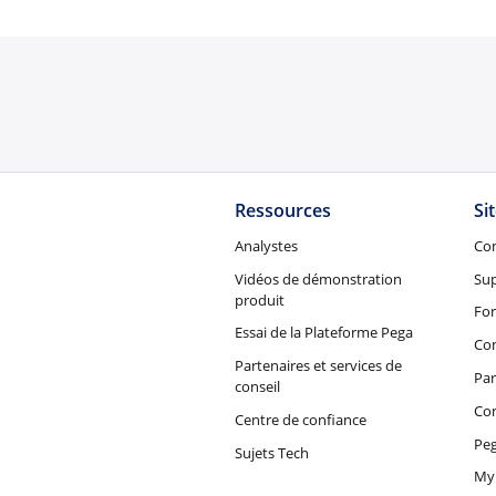
Ressources
Si
Analystes
Co
Vidéos de démonstration
Su
produit
Fo
Essai de la Plateforme Pega
Con
Partenaires et services de
Par
conseil
Co
Centre de confiance
Peg
Sujets Tech
My