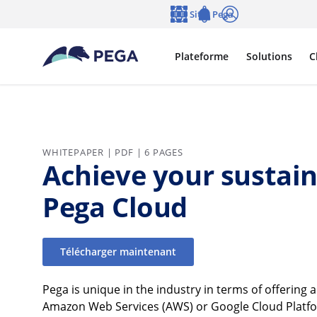
Passer directement au contenu principal
Sites Pega
Langue
Notifications
Se connecter
Plateforme
Solutions
C
WHITEPAPER | PDF | 6 PAGES
Achieve your sustain
Pega Cloud
Télécharger maintenant
Pega is unique in the industry in terms of offering 
Amazon Web Services (AWS) or Google Cloud Platfor