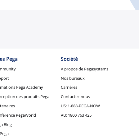
tes Pega
Société
mmunity
À propos de Pegasystems
pport
Nos bureaux
rmations Pega Academy
Carrières
ception des produits Pega
Contactez-nous
tenaires
US: 1-888-PEGA-NOW
nférence PegaWorld
AU: 1800 763 425
a Blog
Pega