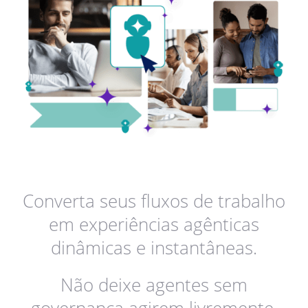
Converta seus fluxos de trabalho
em experiências agênticas
dinâmicas e instantâneas.
Não deixe agentes sem