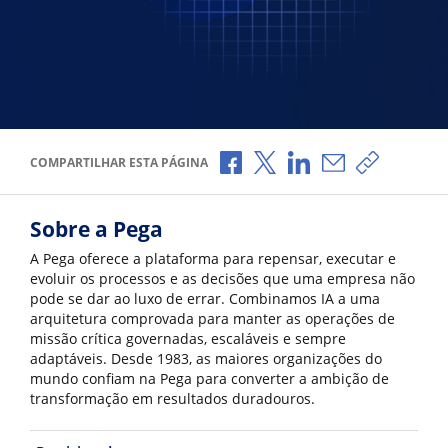
Compartilhar no Facebook
Compartilhar no X
Compartilhar no Li
Compartilhar p
Copiar li
COMPARTILHAR ESTA PÁGINA
Sobre a Pega
A Pega oferece a plataforma para repensar, executar e
evoluir os processos e as decisões que uma empresa não
pode se dar ao luxo de errar. Combinamos IA a uma
arquitetura comprovada para manter as operações de
missão crítica governadas, escaláveis e sempre
adaptáveis. Desde 1983, as maiores organizações do
mundo confiam na Pega para converter a ambição de
transformação em resultados duradouros.