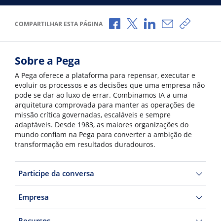
Compartilhar no Facebook
Compartilhar no X
Compartilhar no Li
Compartilhar 
Copiar l
COMPARTILHAR ESTA PÁGINA
Sobre a Pega
A Pega oferece a plataforma para repensar, executar e
evoluir os processos e as decisões que uma empresa não
pode se dar ao luxo de errar. Combinamos IA a uma
arquitetura comprovada para manter as operações de
missão crítica governadas, escaláveis e sempre
adaptáveis. Desde 1983, as maiores organizações do
mundo confiam na Pega para converter a ambição de
transformação em resultados duradouros.
Participe da conversa
Empresa
Recursos