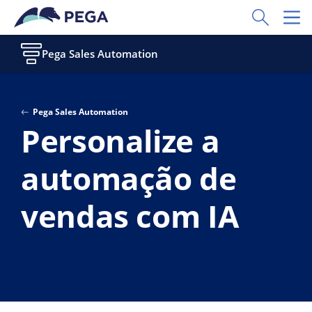
Pular para o conteúdo principal
Toggle Sear
Toggl
Pega Sales Automation
Pega Sales Automation
Personalize a
automação de
vendas com IA