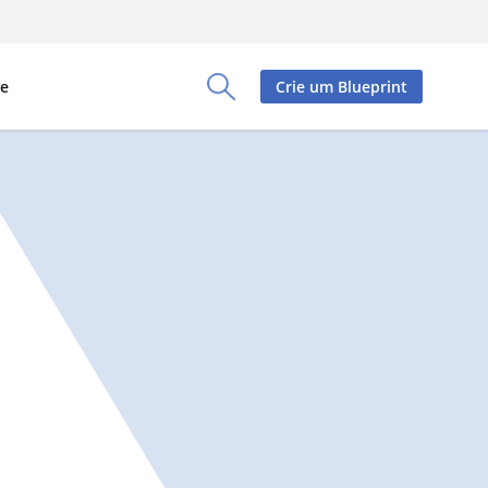
re
Crie um Blueprint
Toggle Search Panel