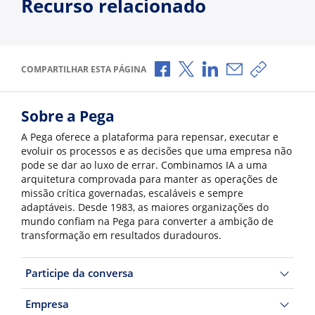
Recurso relacionado
Compartilhar no Facebook
Compartilhar no X
Compartilhar no Li
Compartilhar p
Copiar li
COMPARTILHAR ESTA PÁGINA
Sobre a Pega
A Pega oferece a plataforma para repensar, executar e
evoluir os processos e as decisões que uma empresa não
pode se dar ao luxo de errar. Combinamos IA a uma
arquitetura comprovada para manter as operações de
missão crítica governadas, escaláveis e sempre
adaptáveis. Desde 1983, as maiores organizações do
mundo confiam na Pega para converter a ambição de
transformação em resultados duradouros.
Participe da conversa
Empresa