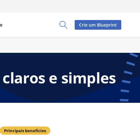
re
Crie um Blueprint
Toggle Search Panel
claros e simples
Principais benefícios