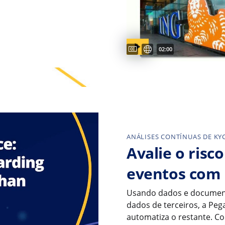
Captions available
Legendas disponíveis
Video duration:
02:00
ANÁLISES CONTÍNUAS DE KY
Avalie o risc
eventos com
Usando dados e documento
dados de terceiros, a Pega
automatiza o restante. Co