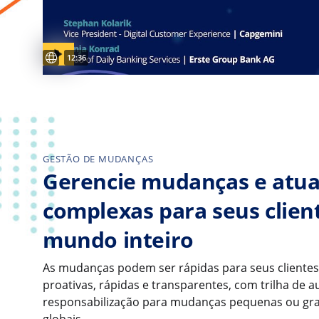
Legendas disponíveis
Video duration:
12:36
GESTÃO DE MUDANÇAS
Gerencie mudanças e atua
complexas para seus clien
mundo inteiro
As mudanças podem ser rápidas para seus clientes.
proativas, rápidas e transparentes, com trilha de au
responsabilização para mudanças pequenas ou gra
globais.