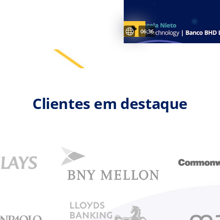
Legendas disponíveis
Video duration:
06:36
Clientes em destaque