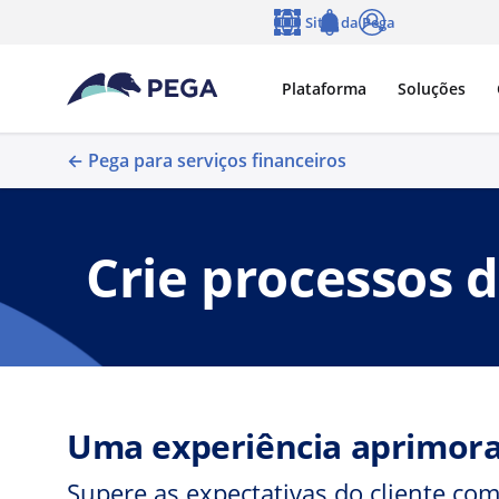
Pular para o conteúdo principal
Sites da Pega
Idioma
Notifications
Log in
Plataforma
Soluções
← Pega para serviços financeiros
Crie processos 
Uma experiência aprimorad
Supere as expectativas do cliente c