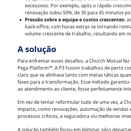
excessivos. Por exemplo, após o rápido cresci
renovação subiu 50%, de 30 para 45 minutos po
Pressão sobre a equipe e custos crescentes:
as
back-office, com horas extras se tornando rotin
volume crescente de trabalho, resultando em in
A solução
Para enfrentar esses desafios, a Church Mutual fe
Pega Platform™. A P3 Fusion trabalhou de perto c
claro que se alinhava tanto com metas táticas qu
fases para a transformação. Esse método garantiu
ao atendimento ao cliente, fosse perfeitamente int
Em vez de tentar reformular tudo de uma vez, a Chu
impacto, como renovações, automação de vendas e 
processos críticos, a seguradora viu melhorias ime
A solução também focou em eliminar silos departa