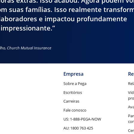
horas extras. Isso acabou. Agora podem vo
com suas famílias. Isso realmente transfor
olaboradores e impactou profundamente
É impressionante.”
alho, Church Mutual Insurance
Empresa
Re
Sobre a Pega
Rel
Escritórios
Víd
pr
Carreiras
Ava
Fale conosco
Par
US: 1-888-PEGA-NOW
con
AU: 1800 763 425
Cen