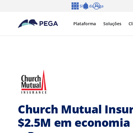
Pular para o conteúdo principal
Sites da Pega
Idioma
Notifications
Log in
Plataforma
Soluções
Cl
Church Mutual Insu
$2.5M em economia 