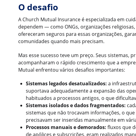
O desafio
A Church Mutual Insurance é especializada em cuid
dependem — como ONGs, organizações religiosas, 
ofereceram seguros para essas organizações, garan
comunidades quando mais precisam.
Mas esse sucesso teve um preço. Seus sistemas, pr
acompanharam o rápido crescimento que a empresa
Mutual enfrentou vários desafios importantes:
Sistemas legados desatualizados:
a infraestru
suportava adequadamente a expansão das oper
habituados a processos antigos, o que dificult
Sistemas isolados e dados fragmentados:
cada
sistemas que não trocavam informações, o que s
precisavam ser inseridas manualmente em vária
Processos manuais e demorados:
fluxos que d
de apólices e subscrições, eram realizados m