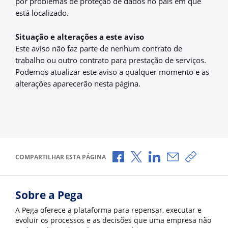
por problemas de proteção de dados no país em que
está localizado.
Situação e alterações a este aviso
Este aviso não faz parte de nenhum contrato de
trabalho ou outro contrato para prestação de serviços.
Podemos atualizar este aviso a qualquer momento e as
alterações aparecerão nesta página.
Compartilhar no Facebook
Compartilhar no X
Compartilhar no Li
Compartilhar 
Copiar l
COMPARTILHAR ESTA PÁGINA
Sobre a Pega
A Pega oferece a plataforma para repensar, executar e
evoluir os processos e as decisões que uma empresa não