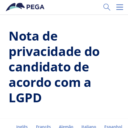
Pular para o conteúdo principal
Toggle Sear
Toggl
Nota de
privacidade do
candidato de
acordo com a
LGPD
Inglês
Francês
Alemão
Italiano
Espanhol