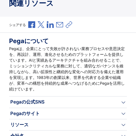
関連リソース
Facebookで共有
Xで共有
LinkedInで共有
メールで共有
共有リンクをコピー
シェアする
Pegaについて
Pegaは、企業にとって失敗が許されない業務プロセスや意思決定
を、再設計、運用、進化させるためのプラットフォームを提供し
ています。AIと実績あるアーキテクチャを組み合わせることで、
ミッションクリティカルな業務に対して、適切なガバナンスを維
持しながら、高い拡張性と継続的な変化への対応力を備えた運用
を実現します。1983年の創業以来、世界を代表する企業や組織
が、変革への構想を持続的な成果へつなげるためにPegaを活用し
続けています。
Pegaの公式SNS
Pegaのサイト
リソース
会社名