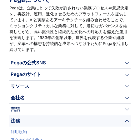
Pegaは、企業にとって失敗が許されない業務プロセスや意思決定
を、再設計、運用、進化させるためのプラットフォームを提供し
ています。AIと実績あるアーキテクチャを組み合わせることで、
ミッションクリティカルな業務に対して、適切なガバナンスを維
持しながら、高い拡張性と継続的な変化への対応力を備えた運用
を実現します。1983年の創業以来、世界を代表する企業や組織
が、変革への構想を持続的な成果へつなげるためにPegaを活用し
続けています。
Pegaの公式SNS
Pegaのサイト
リソース
会社名
言語
法務
利用規約
アクセシビリティ