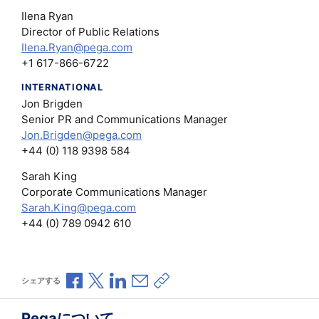
Ilena Ryan
Director of Public Relations
Ilena.Ryan@pega.com
+1 617-866-6722
INTERNATIONAL
Jon Brigden
Senior PR and Communications Manager
Jon.Brigden@pega.com
+44 (0) 118 9398 584
Sarah King
Corporate Communications Manager
Sarah.King@pega.com
+44 (0) 789 0942 610
Facebookで共有
Xで共有
LinkedInで共有
メールで共有
共有リンクをコピー
シェアする
Pegaについて