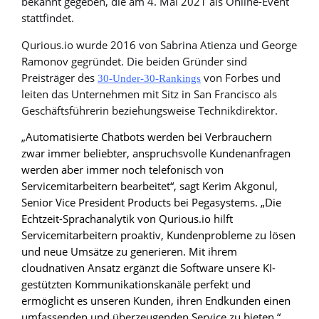
bekannt gegeben, die am 4. Mai 2021 als Online-Event
stattfindet.
Qurious.io wurde 2016 von Sabrina Atienza und George
Ramonov gegründet. Die beiden Gründer sind
Preisträger des
von Forbes und
30-Under-30-Rankings
leiten das Unternehmen mit Sitz in San Francisco als
Geschäftsführerin beziehungsweise Technikdirektor.
„Automatisierte Chatbots werden bei Verbrauchern
zwar immer beliebter, anspruchsvolle Kundenanfragen
werden aber immer noch telefonisch von
Servicemitarbeitern bearbeitet“, sagt
Kerim Akgonul,
Senior Vice President Products bei Pegasystems. „
Die
Echtzeit-Sprachanalytik von Qurious.io hilft
Servicemitarbeitern proaktiv, Kundenprobleme zu lösen
und neue Umsätze zu generieren. Mit ihrem
cloudnativen Ansatz ergänzt die Software unsere KI-
gestützten Kommunikationskanäle perfekt und
ermöglicht es unseren Kunden, ihren Endkunden einen
umfassenden und überzeugenden Service zu bieten.“