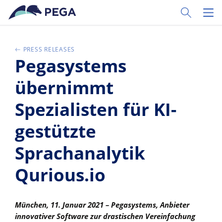
Pular para o conteúdo principal
Toggle Sear
Toggl
PRESS RELEASES
Pegasystems
übernimmt
Spezialisten für KI-
gestützte
Sprachanalytik
Qurious.io
München, 11. Januar 2021 – Pegasystems, Anbieter
innovativer Software zur drastischen Vereinfachung