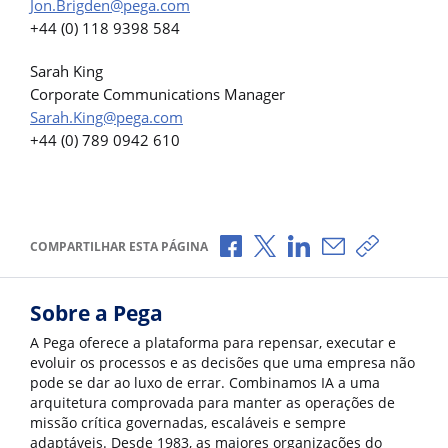
Jon.Brigden@pega.com
+44 (0) 118 9398 584
Sarah King
Corporate Communications Manager
Sarah.King@pega.com
+44 (0) 789 0942 610
Compartilhar no Facebook
Compartilhar no X
Compartilhar no Li
Compartilhar p
Copiar li
COMPARTILHAR ESTA PÁGINA
Sobre a Pega
A Pega oferece a plataforma para repensar, executar e
evoluir os processos e as decisões que uma empresa não
pode se dar ao luxo de errar. Combinamos IA a uma
arquitetura comprovada para manter as operações de
missão crítica governadas, escaláveis e sempre
adaptáveis. Desde 1983, as maiores organizações do