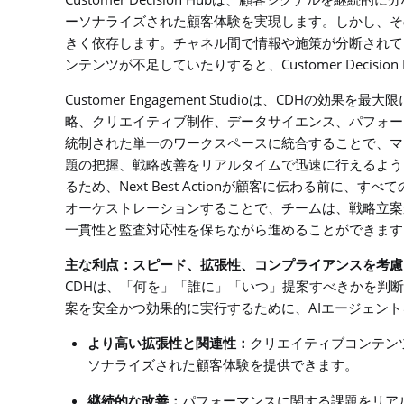
は、顧客シグナルを継続的に分
ーソナライズされた顧客体験を実現します。しかし、そ
きく依存します。チャネル間で情報や施策が分断されて
Customer Decision
ンテンツが不足していたりすると、
Customer Engagement Studio
CDH
は、
の効果を最大限
略、クリエイティブ制作、データサイエンス、パフォー
統制された単一のワークスペースに統合することで、マ
題の把握、戦略改善をリアルタイムで迅速に行えるよう
Next Best Action
るため、
が顧客に伝わる前に、すべて
オーケストレーションすることで、チームは、戦略立案
一貫性と監査対応性を保ちながら進めることができます
主な利点：スピード、拡張性、コンプライアンスを考慮
CDH
は、「何を」「誰に」「いつ」提案すべきかを判断
AI
案を安全かつ効果的に実行するために、
エージェント
より高い拡張性と関連性：
クリエイティブコンテン
ソナライズされた顧客体験を提供できます。
継続的な改善：
パフォーマンスに関する課題をリア