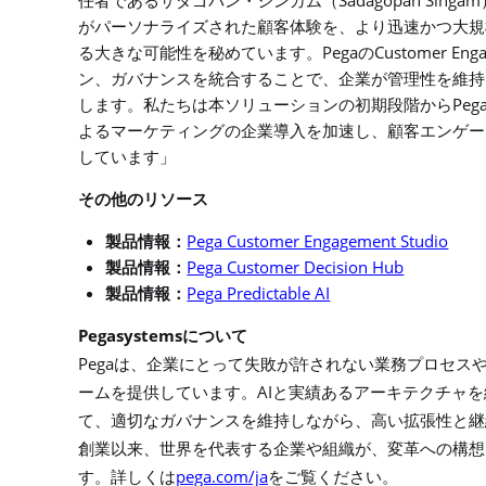
Sadagopan Singam
任者であるサダゴパン・シンガム（
がパーソナライズされた顧客体験を、より迅速かつ大規
Pega
Customer Enga
る大きな可能性を秘めています。
の
ン、ガバナンスを統合することで、企業が管理性を維持
Peg
します。私たちは本ソリューションの初期段階から
よるマーケティングの企業導入を加速し、顧客エンゲー
しています」
その他のリソース
Pega Customer Engagement Studio
製品情報
：
Pega Customer Decision Hub
製品情報
：
Pega Predictable AI
製品情報
：
Pegasystems
について
Pega
は、企業にとって失敗が許されない業務プロセス
AI
ームを提供しています。
と実績あるアーキテクチャを
て、適切なガバナンスを維持しながら、高い拡張性と継
創業以来、世界を代表する企業や組織が、変革への構想
pega.com/ja
す。詳しくは
をご覧ください。