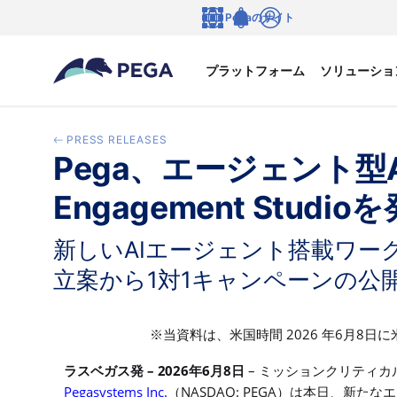
メインコンテンツに飛ぶ
Pegaのサイト
言語
Notifications
ログイン
プラットフォーム
ソリューショ
PRESS RELEASES
Pega、エージェント型
Engagement Studio
新しいAIエージェント搭載ワ
立案から1対1キャンペーンの公
2026
6
8
※
当資料は、米国時間
年
月
日に
–
2026
6
8
–
ラスベガス発
年
月
日
ミッションクリティカ
Pegasystems Inc.
NASDAQ: PEGA
（
）
は本日、新たなエ