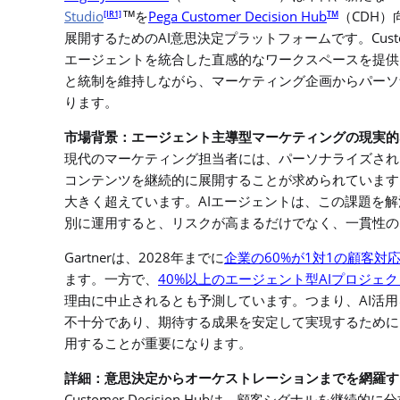
Studio
Pega Customer Decision Hub
CDH
[IR1]
TM
TM
を
（
）
AI
Cust
展開するための
意思決定プラットフォームです。
エージェントを統合した直感的なワークスペースを提供
と統制を維持しながら、マーケティング企画からパーソ
ります。
市場背景：エージェント主導型マーケティングの現実的
現代のマーケティング担当者には、パーソナライズされ
コンテンツを継続的に展開することが求められています
AI
大きく超えています。
エージェントは、この課題を解
別に運用すると、リスクが高まるだけでなく、一貫性の
Gartner
2028
60%
1
1
は、
年までに
企業の
が
対
の顧客対
40%
AI
ます。一方で、
以上のエージェント型
プロジェク
AI
理由に中止される
とも予測しています。つまり、
活用
不十分であり、期待する成果を安定して実現するために
用することが重要になります。
詳細：意思決定からオーケストレーションまでを網羅す
Customer Decision Hub