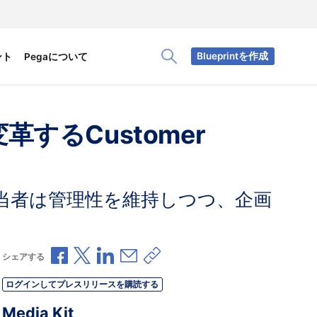
Blueprintを作成
ント
Pegaについて
Toggle Search Panel
するCustomer
当者は管理性を維持しつつ、企画
Facebookで共有
Xで共有
LinkedInで共有
メールで共有
共有リンクをコピー
シェアする
ログインしてプレスリリースを購読する
Media Kit