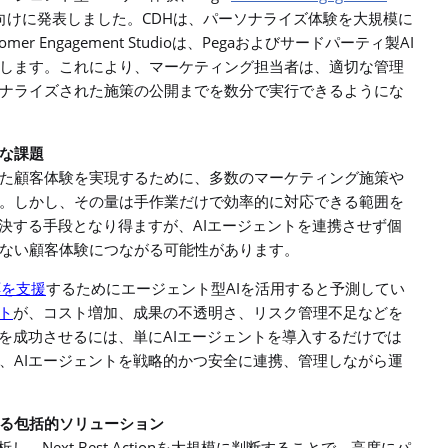
CDH
向けに発表しました。
は、パーソナライズ体験を大規模に
omer Engagement Studio
Pega
AI
は、
およびサードパーティ製
します。これにより、マーケティング担当者は、適切な管理
ナライズされた施策の公開までを数分で実行できるようにな
な課題
た顧客体験を実現するために、多数のマーケティング施策や
。しかし、その量は手作業だけで効率的に対応できる範囲を
AI
決する手段となり得ますが、
エージェントを連携させず個
ない顧客体験につながる可能性があります。
AI
応を支援
するためにエージェント型
を活用する
と予測してい
ト
が、コスト増加、成果の不透明さ、リスク管理不足などを
AI
を成功させるには、単に
エージェントを導入するだけでは
AI
、
エージェントを戦略的かつ安全に連携、管理しながら運
る包括的ソリューション
Next Best Action