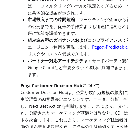
ば、「フィルタリングルールが限定的すぎるため、
た具体的な提案が示されます。
市場投入までの時間短縮：
マーケティング企画から
の公開までを、従来の手作業よりも迅速に進められ
座に施策を調整できます。
組み込み型のガバナンスおよびコンプライアンス：
Pega
Predictabl
エージェント運用を実現します。
の
リスクやコストを低減できます。
パートナー対応アーキテクチャ：
サードパーティ製
Google Cloud
など主要クラウド環境に展開できます
ます。
Pega Customer Decision Hub
について
Customer Decision Hub
は、企業が数百万規模の顧客に
AI
中管理型の
意思決定エンジンです。データ、分析、チ
Next Best Action
し、
を判断します。これにより、タイ
CDH
た、分断されたマーケティング基盤とは異なり、
は
トを統合します。これにより、マーケティング担当者は
働の適応型意思決定を通じて顧客の生涯価値を向上させ