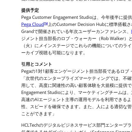
提供予定
Pega Customer Engagement Studio
は、今年後半に提供
Pega Cloud
Customer Decision Hub
TM
上の
に標準搭載さ
Grand
で開催されている年次ユーザーカンファレンス、
Rob Walker
ジメント担当部長のロブ・ウォーカー（
）
（火）にメインステージでこれらの機能についてのライ
ーカイブ視聴も可能になります。
引用とコメント
Pega
1
1
の
対
顧客エンゲージメント担当部長であるロブ
「次世代のエンタープライズマーケティングでは、不確
用して、高度に関連性の高い顧客体験を大規模に提供で
Engagement Studio
により、マーケティングチームは、
AI
高速の
エージェント主導の運用モデルを利用できるよ
性、スピードを確保できます。また、人による適切な管
ことができます」
HCLTech
のデジタルビジネスサービス部門エンタープラ