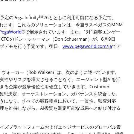
Pega Infinity
26
TM
予定の
とともに利用可能になる予定で、
MGM
れます。これらのソリューションは、今週ラスベガスの
PegaWorld
®
1
1
で展示されています。また、
対
顧客エンゲー
CTO
Don Schuerman
6
9
と
のドン・シャーマン（
）が、
月
日
www.pegaworld.com/ja
ブデモを行う予定です。後日、
でア
Rob Walker
・ウォーカー
（
）
は、次のように述べています。
AI
実性やリスクを増大させることなく、エージェント型
を活
Customer
きる企業が競争優位性を確立していきます。
意思決定、オーケストレーション、ガバナンスを統合した、
うになり、すべての顧客接点において、一貫性、監査対応
AI
理を維持しながら、
投資を測定可能な成果へと結び付ける
イズプラットフォームおよびエッジサービスのグローバル責