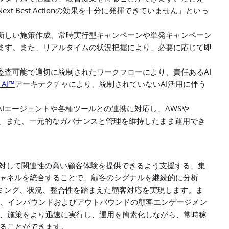
Next Best Action
の効果を十分に発揮できていません」といっ
新しい施策作成、常時実行型キャンペーンや単発キャンペーン
ます。また、リアルタイムの状況把握により、必要に応じて即
AI
監査可能で適切に統制されたワークフローにより、責任ある
e AI™
AI
アーキテクチャにより、統制されていない
活用に伴う
AI
AWS
エージェントや各種ツールとの連携に対応し、
や
。また、一元的なガバナンスと管理を維持したまま運用でき
対して関連性の高い顧客体験を提供できるよう支援する、集
ャネルを統合することで、顧客のシグナルを継続的に分析
ミング、状況、整合性を踏まえた顧客対応を実現します。ま
、インバウンドおよびアウトバウンドの顧客エンゲージメン
、施策をより迅速に実行し、運用を簡素化しながら、常時稼
ることができます。