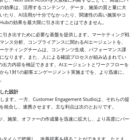
析し、
を大規模に判断することで、高度にパ
の効果は、活用するコンテンツ、データ、施策の質と量に大
AI
いたり、
活用が十分でなかったり、関連性の高い施策やコ
 Hub
の効果を最大限に引き出すことはできません。
に引き出すために必要な基盤を提供します。マーケティング戦
AI
マンス分析、コンプライアンスに関わる
エージェントを、
ーケティングチームは、コンテンツ生成、パフォーマンス課
になります。また、人による確認プロセスが組み込まれてい
AI
の出力内容を検証できます。
エージェントとワークフローを
1
1
から
対
の顧客エンゲージメント実施までを、より迅速に、
。
した設計
Customer Engagement Studio
します。一方、
は、それらの提
を統合し、連携させます。主な利点は次のとおりです。
ツ、施策、オファーの作成量を迅速に拡大し、より高度にパー
ルタイムで把握し、改善提案を得ることができます。たとえ