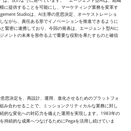
AI
）は、次のように述べています。「エージェント型
は、組織
模に提供することを可能にし、マーケティング業務を変革す
gement Studio
AI
は、
主導の意思決定、オーケストレーショ
しながら、責任ある形でイノベーションを推進できるように
a
AI
と緊密に連携しており、今回の発表は、エージェント型
に
ジメントの未来を形作る上で重要な役割を果たすものと確信
や意思決定を、再設計、運用、進化させるためのプラットフォ
組み合わせることで、ミッションクリティカルな業務に対し
1983
続的な変化への対応力を備えた運用を実現します。
年の
Pega
を持続的な成果へつなげるために
を活用し続けていま