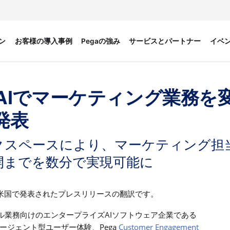
ン
お客様の導入事例
Pegaの強み
サービスとパートナー
イベ
AIでマーケティング業務を変革
を発表
ークスペースにより、マーケティング担
開までを数分で実現可能に
米国で発表されたプレスリリースの翻訳です。
AI
ル業務向けのエンタープライズ
ソフトウェア企業である
Pega
Customer Engagement
ージェント型ユーザー体験、