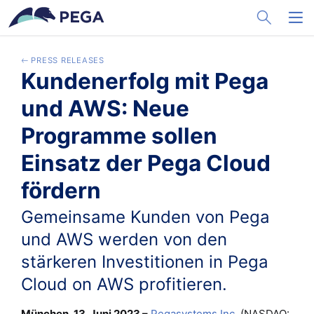
メインコンテンツに飛ぶ
Toggle Sea
Toggl
PRESS RELEASES
Kundenerfolg mit Pega
und AWS: Neue
Programme sollen
Einsatz der Pega Cloud
fördern
Gemeinsame Kunden von Pega
und AWS werden von den
stärkeren Investitionen in Pega
Cloud on AWS profitieren.
München, 13. Juni 2023 –
Pegasystems Inc.
(NASDAQ: