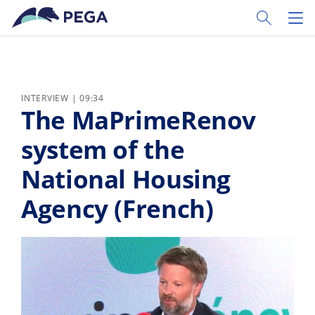
Zum Hauptinhalt wechseln
Toggle Sear
Toggl
INTERVIEW | 09:34
The MaPrimeRenov
system of the
National Housing
Agency (French)