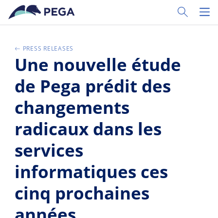
Zum Hauptinhalt wechseln
Toggle Sear
Toggl
PRESS RELEASES
Une nouvelle étude
de Pega prédit des
changements
radicaux dans les
services
informatiques ces
cinq prochaines
années