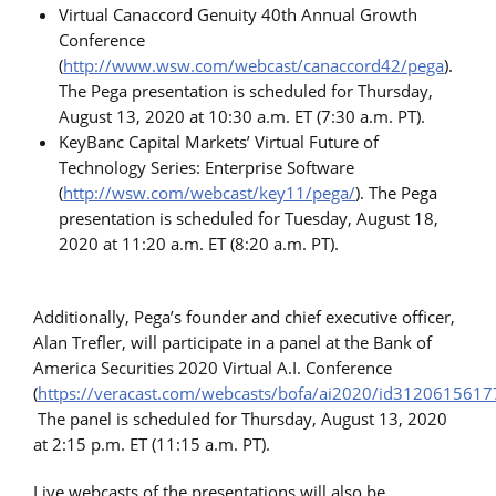
Virtual Canaccord Genuity 40th Annual Growth
Conference
(
http://www.wsw.com/webcast/canaccord42/pega
).
The Pega presentation is scheduled for Thursday,
August 13, 2020 at 10:30 a.m. ET (7:30 a.m. PT).
KeyBanc Capital Markets’ Virtual Future of
Technology Series: Enterprise Software
(
http://wsw.com/webcast/key11/pega/
). The Pega
presentation is scheduled for Tuesday, August 18,
2020 at 11:20 a.m. ET (8:20 a.m. PT).
Additionally, Pega’s founder and chief executive officer,
Alan Trefler, will participate in a panel at the Bank of
America Securities 2020 Virtual A.I. Conference
(
https://veracast.com/webcasts/bofa/ai2020/id3120615617
The panel is scheduled for Thursday, August 13, 2020
at 2:15 p.m. ET (11:15 a.m. PT).
Live webcasts of the presentations will also be