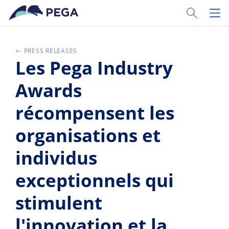
Zum Hauptinhalt wechseln
Toggle Sear
Toggl
PRESS RELEASES
Les Pega Industry
Awards
récompensent les
organisations et
individus
exceptionnels qui
stimulent
l'innovation et la