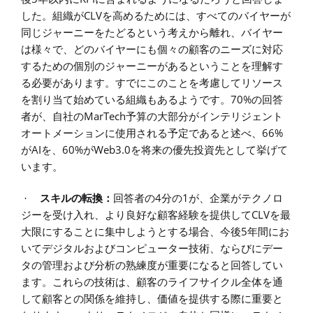
CLV
した。組織が
を高めるためには、すべてのバイヤーが
同じジャーニーをたどるという考えから離れ、バイヤー
は様々で、どのバイヤーにも個々の顧客のニーズに対応
するための個別のジャーニーがあるということを理解す
る必要があります。すでにこのことを考慮してリソース
70%
を割り当て始めている組織もあるようです。
の回答
MarTech
者が、自社の
予算の大部分がインテリジェント
66%
オートメーションに使用される予定であると述べ、
AI
60%
Web3.0
が
を、
が
を将来の優先投資先として挙げて
います。
4
1
·
スキルの転換：
回答者の
分の
が、企業がテクノロ
CLV
ジーを受け入れ、より良好な顧客経験を提供して
を最
5
大限にすることに集中しようとする場合、今後
年間にお
いてデジタルおよびコンピューター技術、ならびにデー
タの管理および分析の熟練度が重要になると回答してい
ます。これらの技術は、顧客のライフサイクル全体を通
して顧客との関係を維持し、価値を提供する際に重要と