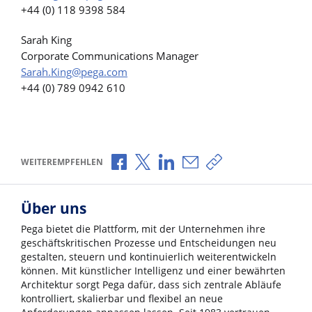
+44 (0) 118 9398 584
Sarah King
Corporate Communications Manager
Sarah.King@pega.com
+44 (0) 789 0942 610
Über Facebook teilen
Über X teilen
Über LinkedIn teilen
Über E-Mail teilen
Link zum Teilen ko
WEITEREMPFEHLEN
Über uns
Pega bietet die Plattform, mit der Unternehmen ihre
geschäftskritischen Prozesse und Entscheidungen neu
gestalten, steuern und kontinuierlich weiterentwickeln
können. Mit künstlicher Intelligenz und einer bewährten
Architektur sorgt Pega dafür, dass sich zentrale Abläufe
kontrolliert, skalierbar und flexibel an neue