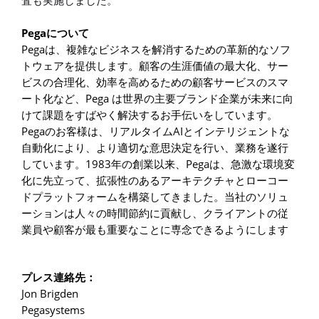
査も実施しました。
Pega
について
Pega
は、複雑なビジネスを解消するための革新的なソフ
トウェアを提供します。顧客の生涯価値の最大化、サー
ビスの合理化、効率を高めるための顧客サービスのスマ
Pega
ート化など、
は世界の主要ブランド企業が未来に向
けて課題をすばやく解決するお手伝いをしています。
Pega
AI
のお客様は、リアルタイム
とインテリジェントな
自動化により、より適切な意思決定を行い、業務を遂行
1983
Pega
しています。
年の創業以来、
は、急激な環境変
化に先立って、拡張性のあるアーキテクチャとローコー
ドプラットフォームを構築してきました。当社のソリュ
ーションは人々の時間節約に貢献し、クライアントの従
業員や顧客が最も重要なことに専念できるようにします
プレス連絡先：
Jon Brigden
Pegasystems