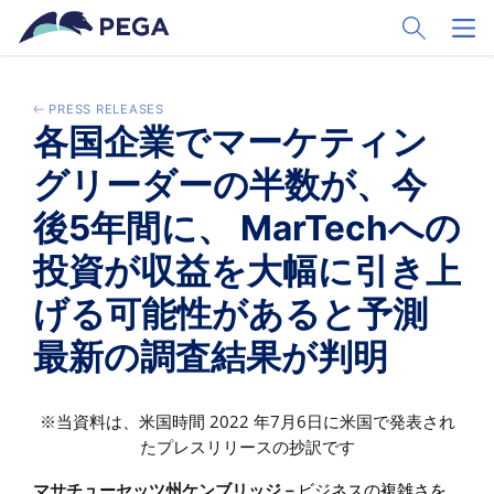
Zum Hauptinhalt wechseln
Toggle Sear
Toggl
PRESS RELEASES
各国企業でマーケティン
グリーダーの半数が、今
後5年間に、 MarTechへの
投資が収益を大幅に引き上
げる可能性があると予測
最新の調査結果が判明
2022
7
6
※当資料は、米国時間
年
月
日に米国で発表され
たプレスリリースの抄訳です
マサチューセッツ州ケンブリッジ－
ビジネスの複雑さを