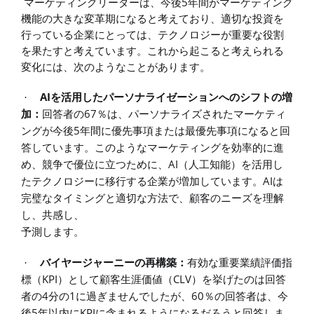
5
マーケティングリーダーは、今後
年間がマーケティング
機能の大きな変革期になると考えており、適切な投資を
行っている企業にとっては、テクノロジーが重要な役割
を果たす
と考えています。これから起こると考えられる
変化には、次のようなことがあります。
AI
·
を活用したパーソナライゼーションへのシフトの増
67
加：
回答者の
％は、パーソナライズされたマーケティ
5
ングが今後
年間に優先事項または最優先事項になると回
答しています。このようなマーケティングを効率的に進
AI
め、競争で優位に立つために、
（人工知能）を活用し
AI
たテクノロジーに移行する企業が増加しています。
は
完璧なタイミングと適切な方法で、顧客のニーズを理解
し、共感し、
予測します。
·
バイヤージャーニーの再構築：
有効な重要業績評価指
KPI
CLV
標（
）として顧客生涯価値（
）を挙げたのは回答
4
1
60
者の
分の
に過ぎませんでしたが、
％の回答者は、今
5
KPI
後
年以内に
に含まれるようになるだろうと回答しま