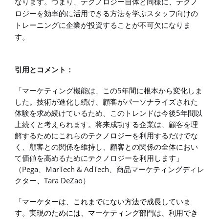
なります。つまり、テクノロジー自体と同様に、テクノ
ロジーを効率的に活用できる方法を学ぶスタッフ向けの
トレーニングに企業が投資することが不可欠になりま
す。
引用とコメント：
5
「マーケティング機能は、この
年間に根本から変化しま
した。技術が進化し続け、顧客がパーソナライズされた
5
体験を求め続けているため、このトレンドは今後
年間以
上続くと考えられます。将来成功する企業は、顧客を理
解するためにこれらのテクノロジーを利用するだけでな
く、顧客との関係を維持し、顧客との関係の全体におい
て価値を高めるためにテクノロジーを利用します」
Pega
MarTech & AdTech
（
、
、商品マーケティングディレ
Tara DeZao
クター、
）
「マーケターは、これまでにない方法で成長していま
す。実現のためには、マーケティング部門は、利用でき