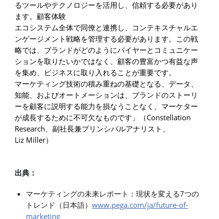
るツールやテクノロジーを活用し、信頼する必要があり
ます。顧客体験
エコシステム全体で同僚と連携し、コンテキスチャルエ
ンゲージメント戦略を管理する必要があります。この戦
略では、ブランドがどのようにバイヤーとコミュニケー
ションを取りたいかではなく、顧客の豊富かつ有益な声
を集め、ビジネスに取り入れることが重要です。
マーケティング技術の積み重ねの基礎となる、データ、
知能、およびオートメーションは、ブランドのストーリ
ーを顧客に説明する能力を損なうことなく、マーケター
Constellation
が成長するために不可欠なものです」（
Research
、副社長兼プリンシパルアナリスト、
Liz Miller
）
出典：
7
マーケティングの未来レポート：現状を変える
つの
www.pega.com/ja/future-of-
トレンド（日本語）
marketing