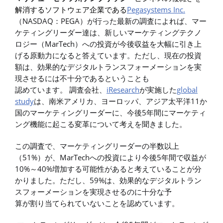
Pegasystems Inc.
解消するソフトウェア企業である
NASDAQ
PEGA
（
：
）が行った最新の調査によれば、
マー
ケティングリーダー達は、新しいマーケティングテクノ
MarTech
ロジー（
）への投資が今後収益を大幅に引き上
げる原動力になると答えています。ただし、現在の投資
額は、
効果的なデジタルトランスフォーメーションを実
現させるには不十分であるということも
iResearch
global
認めています。
調査会社、
が実施した
study
11
は、南米アメリカ、ヨー
ロッパ、アジア太平洋
か
5
国のマーケティングリーダーに、今後
年間にマーケティ
ング機能に起こる変革について考えを聞きました。
この調査で、マーケティングリーダーの半数以上
51%
MarTech
5
（
）が、
への投資により今後
年間で収益が
10%
40%
～
増加する可能性があると考えていることが分
59%
かりました。
ただし、
は、効果的なデジタルトラン
スフォーメーションを実現させるのに十分な予
算が割り当てられていないことを認めています。