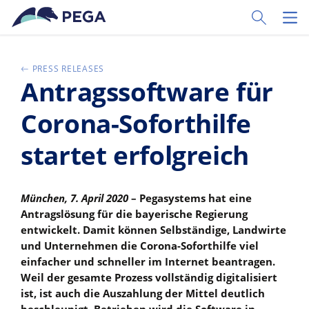
Zum Hauptinhalt wechseln
Toggle Sear
Toggl
PRESS RELEASES
Antragssoftware für
Corona-Soforthilfe
startet erfolgreich
München, 7. April 2020
– Pegasystems hat eine
Antragslösung für die bayerische Regierung
entwickelt. Damit können Selbständige, Landwirte
und Unternehmen die Corona-Soforthilfe viel
einfacher und schneller im Internet beantragen.
Weil der gesamte Prozess vollständig digitalisiert
ist, ist auch die Auszahlung der Mittel deutlich