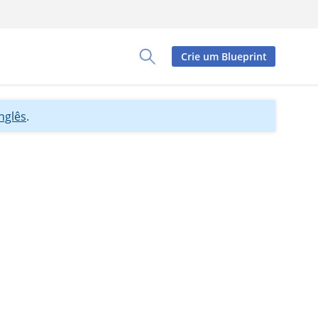
Crie um Blueprint
Toggle Search Panel
inglês
.