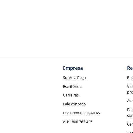
Empresa
Re
Sobre a Pega
Rel
Escritórios
Víd
pr
Carreiras
Ava
Fale conosco
Par
US: 1-888-PEGA-NOW
con
AU: 1800 763 425
Cen
Tec