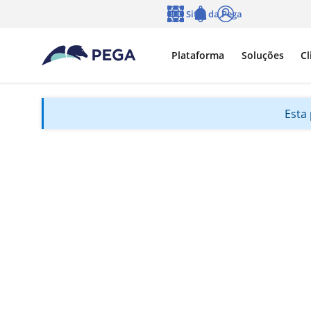
Pular para o conteúdo principal
Sites da Pega
Idioma
Notifications
Log in
Plataforma
Soluções
Cl
Esta