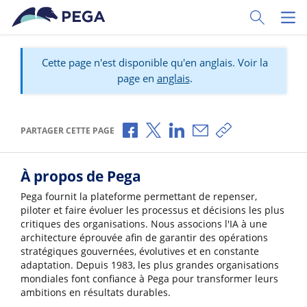
Passer directement au contenu principal
Toggle Sear
Toggl
Cette page n'est disponible qu'en anglais. Voir la
page en
anglais
.
Partager via Facebook
Partager via X
Partager via LinkedIn
Partager par e-mail
Copier le lien
PARTAGER CETTE PAGE
À propos de Pega
Pega fournit la plateforme permettant de repenser,
piloter et faire évoluer les processus et décisions les plus
critiques des organisations. Nous associons l'IA à une
architecture éprouvée afin de garantir des opérations
stratégiques gouvernées, évolutives et en constante
adaptation. Depuis 1983, les plus grandes organisations
mondiales font confiance à Pega pour transformer leurs
ambitions en résultats durables.