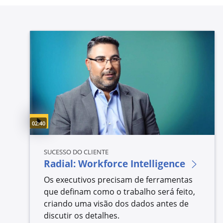
Video duration:
02:40
SUCESSO DO CLIENTE
Radial: Workforce Intelligence
Os executivos precisam de ferramentas
que definam como o trabalho será feito,
criando uma visão dos dados antes de
discutir os detalhes.