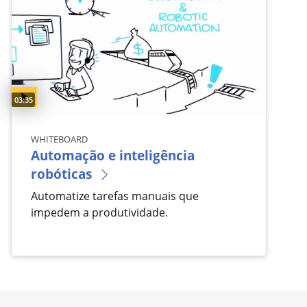
Video duration:
03:35
WHITEBOARD
Automação e inteligência
robóticas
Automatize tarefas manuais que
impedem a produtividade.