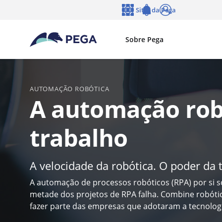
Pular para o conteúdo principal
Sites da Pega
Idioma
Notifications
Log in
Sobre Pega
AUTOMAÇÃO ROBÓTICA
A automação robó
trabalho
A velocidade da robótica. O poder da
A automação de processos robóticos (RPA) por si 
metade dos projetos de RPA falha. Combine robót
fazer parte das empresas que adotaram a tecnologi