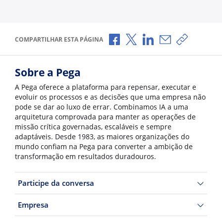
Compartilhar no Facebook
Compartilhar no X
Compartilhar no Li
Compartilhar p
Copiar li
COMPARTILHAR ESTA PÁGINA
Sobre a Pega
A Pega oferece a plataforma para repensar, executar e
evoluir os processos e as decisões que uma empresa não
pode se dar ao luxo de errar. Combinamos IA a uma
arquitetura comprovada para manter as operações de
missão crítica governadas, escaláveis e sempre
adaptáveis. Desde 1983, as maiores organizações do
mundo confiam na Pega para converter a ambição de
transformação em resultados duradouros.
Participe da conversa
Empresa