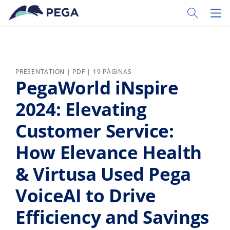
Pular para o conteúdo principal
Toggle Sear
Toggl
PRESENTATION | PDF | 19 PÁGINAS
PegaWorld iNspire
2024: Elevating
Customer Service:
How Elevance Health
& Virtusa Used Pega
VoiceAI to Drive
Efficiency and Savings