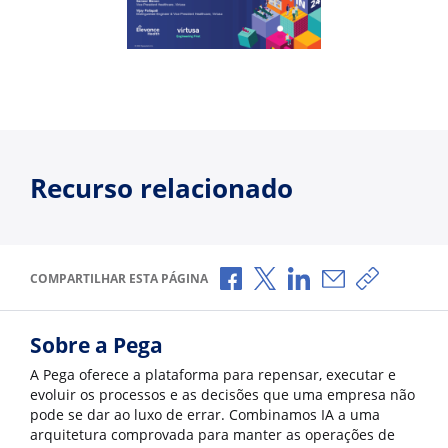
Recurso relacionado
Compartilhar no Facebook
Compartilhar no X
Compartilhar no Li
Compartilhar p
Copiar li
COMPARTILHAR ESTA PÁGINA
Sobre a Pega
A Pega oferece a plataforma para repensar, executar e
evoluir os processos e as decisões que uma empresa não
pode se dar ao luxo de errar. Combinamos IA a uma
arquitetura comprovada para manter as operações de